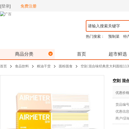
[
登录
]
免费注册
热门搜索：
预制菜
特
商品分类
首页
超市鲜选
首页
食品饮料
粮油干货
面粉面食
空刻 混合味经典意大利面组113
空刻 混
优惠价
货品编
优惠信
商户/店