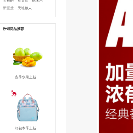
碧岩韵
塞翁福
姚朵朵
新宝堂
天地粮人
热销商品推荐
应季水果上新
箱包本季上新