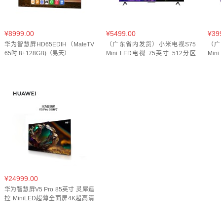
¥8999.00
¥5499.00
¥39
华为智慧屏HD65EDIH（MateTV
（广东省内发货）小米电视S75
（广
65吋 8+128GB)（易天）
Mini LED电视 75英寸 512分区
Min
1200nits 4GB+64GB 澎湃OS系统
120
小米青山护眼(索盟)
小米
¥24999.00
华为智慧屏V5 Pro 85英寸 灵犀遥
控 MiniLED超薄全面屏4K超高清
护眼 游戏巨幕液晶电视机（易
天）