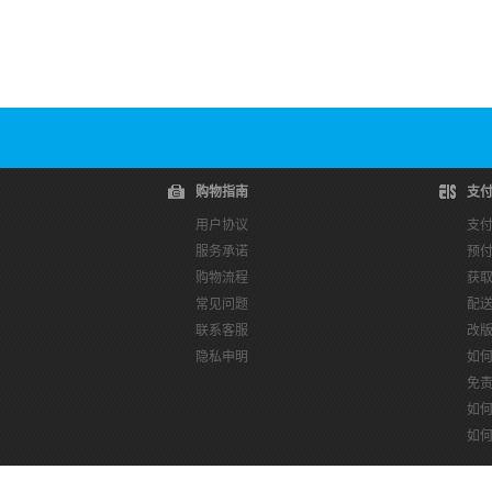
购物指南
支
用户协议
支
服务承诺
预
购物流程
获
常见问题
配
联系客服
改
隐私申明
如
免
如
如