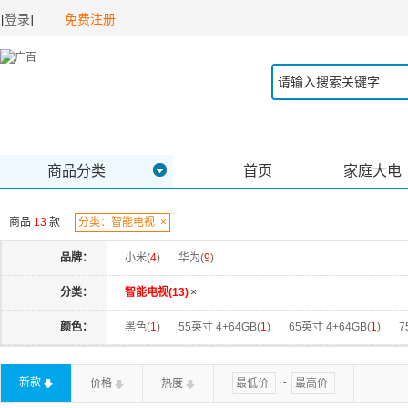
[
登录
]
免费注册
商品分类
首页
家庭大电
商品
13
款
分类：智能电视
×
品牌：
小米(
4
)
华为(
9
)
分类：
智能电视(
13
)
×
颜色：
黑色(
1
)
55英寸 4+64GB(
1
)
65英寸 4+64GB(
1
)
7
新款
价格
热度
~