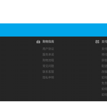
购物指南
支
用户协议
支
服务承诺
预
购物流程
获
常见问题
配
联系客服
改
隐私申明
如
免
如
如