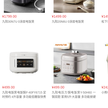
¥1799.00
¥1499.00
¥14
九阳30N7U 0涂层电饭煲
九阳20N6U 0涂层电饭煲
松下S
¥499.00
¥499.00
¥24
九阳电饭煲电饭锅F-40FY6715 定
九阳电压力锅电饭煲Y-50H60 一
小熊电
时预约 4升容量 多功能低糖饭快煮
锅双胆 家用5升大容量 多功能按键
饭煮粥蛋糕煲汤(好吉利)
菜单 开盖收汁炖煮 智能预约(好吉
利)