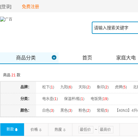
[
登录
]
免费注册
商品分类
首页
家庭大电
商品
21
款
品牌：
松下(
1
)
九阳(
6
)
天际(
2
)
象印(
2
)
虎牌(
5
)
北
分类：
电水壶(
1
)
保温杯/瓶(
1
)
电饭煲(
19
)
颜色：
白色(
3
)
黑色(
3
)
粉色(
2
)
常规(
5
)
【40N3】4升
新款
价格
热度
~