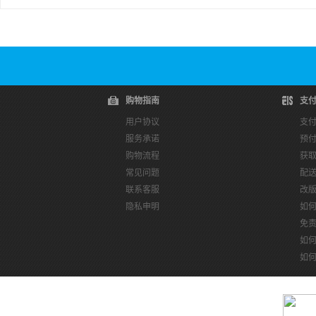
购物指南
支
用户协议
支
服务承诺
预
购物流程
获
常见问题
配
联系客服
改
隐私申明
如
免
如
如