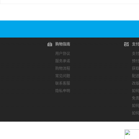
购物指南
支
用户协议
支
服务承诺
预
购物流程
获
常见问题
配
联系客服
改
隐私申明
如
免
如
如