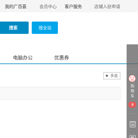
我的广百荟
会员中心
客户服务
店铺入驻申请
搜索
搜全站
电脑办公
优惠券
多选
购
物
车
0