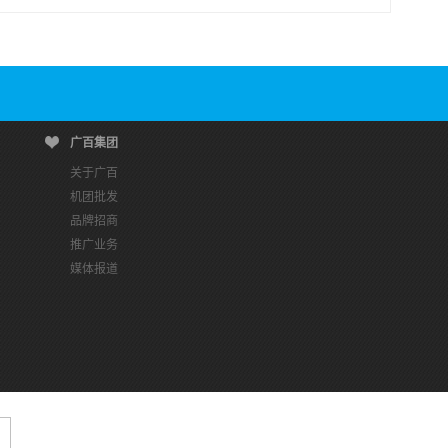
广百集团
关于广百
机团批发
品牌招商
推广业务
媒体报道