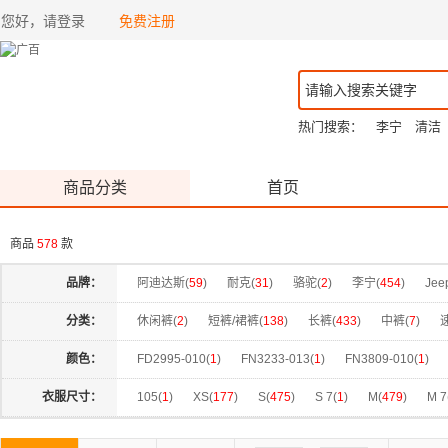
您好，请登录
免费注册
热门搜索：
李宁
清洁
商品分类
首页
商品
578
款
品牌：
阿迪达斯(
59
)
耐克(
31
)
骆驼(
2
)
李宁(
454
)
Jee
分类：
休闲裤(
2
)
短裤/裙裤(
138
)
长裤(
433
)
中裤(
7
)
颜色：
FD2995-010(
1
)
FN3233-013(
1
)
FN3809-010(
1
)
HV9682-068(
1
)
IF0221-010(
1
)
IF0489-010(
1
)
I
衣服尺寸：
105(
1
)
XS(
177
)
S(
475
)
S 7(
1
)
M(
479
)
M 7
IH1012-010(
1
)
II0520-212(
1
)
II1307-010(
1
)
IM6
31(
2
)
32(
3
)
36(
1
)
40(
1
)
4XL(
21
)
105(
3
)