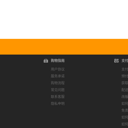
AKLW295
AKLW402
陨石灰(
4
)
雷暴灰(
5
)
静灰色(
1
)
马路灰(
2
)
鸦灰
黑色(
35
)
黑色/灰色/灰色/绿色(
1
)
黑色/荧光浅荧绿(
1
)
云杉绿(
1
)
冰紫色(
1
)
可可褐(
1
)
品牌黑(
1
)
地表
徒行绿(
1
)
新浅花灰(
1
)
星空灰(
1
)
晶石灰(
1
)
暗
标准白(
1
)
榈木褐(
1
)
汐墨灰(
1
)
沙丘卡其(
1
)
泥
深航舰蓝(
2
)
深花灰(
1
)
深蓝色(
1
)
深藏蓝(
3
)
溶
购物指南
支
花灰(
4
)
花灰深南极灰(
1
)
花灰瓦灰色(
2
)
茶褐棕(
1
用户协议
支
服务承诺
预
雷暴灰(
1
)
雾卡其(
1
)
霁暮蓝(
1
)
静灰色(
1
)
鸦灰
购物流程
获
[云纱白]凉感冰丝(
1
)
冰紫色(
1
)
初霜蓝(
1
)
天鹅白(
常见问题
配
联系客服
改
混沌褐(
1
)
炭啡褐(
1
)
烟紫灰(
1
)
琥珀棕(
1
)
素卡
隐私申明
如
黑色(
1
)
黑色R(
1
)
墨水灰R(
1
)
暗晶紫(
1
)
曜石灰
免
如
如