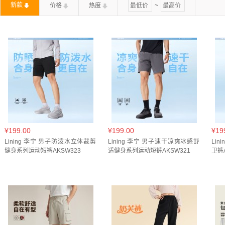
新款
价格
热度
~
IQ3829-010(
1
)
IQ3952-010(
1
)
IQ3954-010(
1
)
J
175(
77
)
JY7634(
1
)
JY7666(
1
)
JY8569(
1
)
KB2465(
1
)
KE1027(
1
)
KE3839(
1
)
KE4063(
1
)
KE4065(
1
)
KR5043(
1
)
KR5044(
1
)
KR7593(
1
)
KR7598(
1
)
KS5959(
1
)
KS5983(
1
)
KS6845(
1
)
KS6916(
1
)
KY3344(
1
)
KY5749(
1
)
KZ2392(
1
)
[薄雾灰]凉感
大地色(
7
)
奶卡其(
2
)
嶙棕灰(
6
)
晶石灰(
2
)
曜石
¥199.00
¥199.00
¥19
泡沫卡其(
1
)
泥绿色(
1
)
浅花灰(
1
)
浅雾灰(
1
)
浊
Lining 李宁 男子防泼水立体裁剪
Lining 李宁 男子速干凉爽冰感舒
Li
健身系列运动短裤AKSW323
适健身系列运动短裤AKSW321
卫裤A
深花灰长版(
1
)
深藏蓝(
2
)
深鸢尾蓝(
1
)
深鸥灰(
1
)
珍珠白(
2
)
瓦砾灰(
1
)
白泽绿(
1
)
石灰色(
1
)
矿石
经典街舞迷彩绿满印(
1
)
绒鼠褐(
2
)
绒鼠褐满印(
1
)
花灰浅麻灰(
2
)
花灰深南极灰(
2
)
花灰瓦灰色(
2
)
花