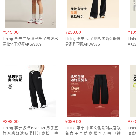
褐岩棕(
1
)
豆蔻粉(
1
)
赤焰红(
1
)
钟乳灰(
2
)
铁灰
麻雀褐(
1
)
黑(
156
)
黑/曜石灰(
1
)
黑/端庄灰(
1
)
黑色/鸦灰紫(
1
)
黑色杜鹃粉(
1
)
HF9336-257(
1
)
II
¥349.00
¥239.00
¥19
Lining 李宁 韦德系列男子防泼水
Lining 李宁 女子喇叭抗菌保暖健
Li
JM8778(
1
)
JY7697(
1
)
KB6416(
1
)
KB8998(
1
)
宽松休闲短裤AKSW169
身系列卫裤AKLW676
AKL
[曜石黑]凉感冰丝(
1
)
丁香紫(
2
)
九度灰(
1
)
乳白色(
夜蓝色(
3
)
天青蓝(
1
)
天鹅白(
1
)
奶褐色(
1
)
妃糖
暗紫蓝(
3
)
曜石灰(
4
)
松柏绿(
1
)
板岩褐(
1
)
极致
沥青灰(
2
)
泡沫卡其(
1
)
泥绿色(
1
)
浅卡其(
1
)
浅
深浆红(
1
)
深海军蓝(
16
)
深灰(
7
)
深盏蓝(
3
)
深
燕麦灰(
1
)
燕麦灰长版(
1
)
玉烟绿(
1
)
珍珠白(
1
)
红色(
1
)
羊绒灰(
1
)
胧灰紫(
2
)
花灰(
7
)
花灰晶石
¥299.00
¥399.00
¥24
Lining 李宁 反伍BADFIVE男子直
Lining 李宁 中国文化系列故宫联
Li
花灰石灰(
1
)
茗茶绿(
3
)
藏青(
1
)
藤卡其(
1
)
蛋奶
筒冰感舒适吸湿排汗宽松卫裤
名女子直筒宽松弯刀裤卫裤
晒宽