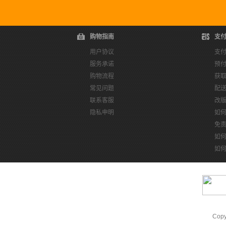
购物指南
支
用户协议
支
服务承诺
预
购物流程
获
常见问题
配
联系客服
改
隐私申明
如
免
如
如
Cop