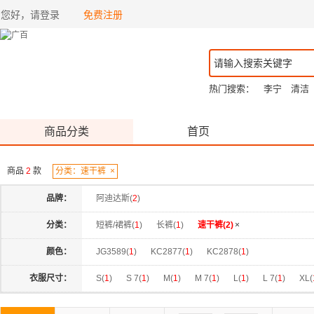
您好，请登录
免费注册
热门搜索：
李宁
清洁
商品分类
首页
商品
2
款
分类：速干裤
×
品牌：
阿迪达斯(
2
)
分类：
短裤/裙裤(
1
)
长裤(
1
)
速干裤(
2
)
×
颜色：
JG3589(
1
)
KC2877(
1
)
KC2878(
1
)
衣服尺寸：
S(
1
)
S 7(
1
)
M(
1
)
M 7(
1
)
L(
1
)
L 7(
1
)
XL(