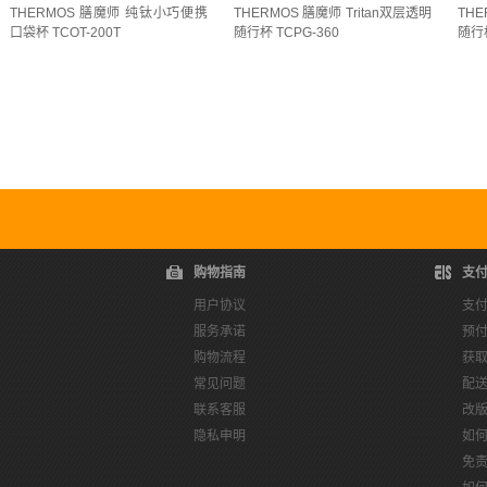
THERMOS 膳魔师 纯钛小巧便携
THERMOS 膳魔师 Tritan双层透明
THE
口袋杯 TCOT-200T
随行杯 TCPG-360
随行杯
购物指南
支
用户协议
支
服务承诺
预
购物流程
获
常见问题
配
联系客服
改
隐私申明
如
免