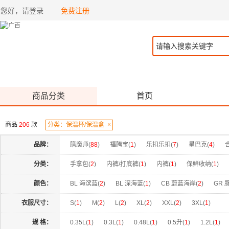
您好，请登录
免费注册
商品分类
首页
商品
206
款
分类：保温杯/保温盒
×
品牌：
膳魔师(
88
)
福腾宝(
1
)
乐扣乐扣(
7
)
星巴克(
4
)
格沵(
13
)
HOLOHOLO(
13
)
贝洛可(
13
)
百事可乐(
分类：
手拿包(
2
)
内裤/打底裤(
1
)
内裤(
1
)
保鲜收纳(
1
)
颜色：
BL 海滨蓝(
2
)
BL 深海蓝(
1
)
CB 蔚蓝海岸(
2
)
GR 
云朵白(
1
)
云白(
2
)
亮丽粉(
1
)
冰柠绿(
1
)
冰霜银
衣服尺寸：
S(
1
)
M(
2
)
L(
2
)
XL(
2
)
XXL(
2
)
3XL(
1
)
星月系列(
1
)
星辰系列(
1
)
曜石黑(
1
)
月光白(
1
)
规 格：
0.35L(
1
)
0.3L(
1
)
0.48L(
1
)
0.5升(
1
)
1.2L(
1
)