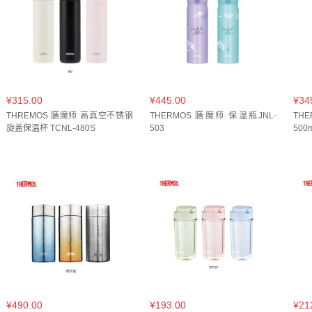
黄色(
3
)
黑色(
2
)
OP 蔷薇花园(
2
)
PI 冰蓝紫(
1
)
白红色(
1
)
白色(
1
)
白雪(
1
)
砂光(002)(
1
)
红色(
煤烦恼(
1
)
石青绿(
1
)
酷莓黑(
1
)
黑色(
1
)
GP 静
绿色(
10
)
宝石蓝(
1
)
珊瑚蓝(
1
)
蓝色(
13
)
深蓝(
1
¥315.00
¥445.00
¥34
THREMOS 膳魔师 高真空不锈钢
不锈钢色(
1
)
THERMOS 膳魔师 保温瓶JNL-
046晨露粉(
1
)
052牛油果(
1
)
002砂光
TH
旋盖保温杯 TCNL-480S
503
500
¥490.00
¥193.00
¥21