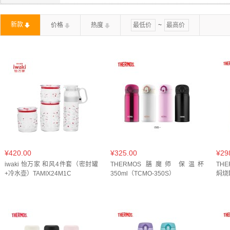
浅花灰色+浅桃粉色+奶油布丁色(
1
)
浅褐渐变(
1
)
海洋
2.0L(
1
)
2.5L(
1
)
200ml(
1
)
2100ml(
1
)
250ml(
1
新款
价格
热度
~
甜心结(
1
)
白色(
8
)
白色（月光白）(
1
)
白雪(
1
)
380ml(
2
)
380ml+1200ml(
1
)
390ML+400ML(
1
)
3
茶白色(
1
)
茶色(
1
)
蓝色(
8
)
藕色(
3
)
酷黑(
1
)
450ml(
7
)
460ML(
1
)
460ml(
5
)
470ml(
4
)
473m
黑色(
4
)
黑色+迷雾蓝色+椰青灰色(
1
)
黑蓝色(
1
)
B
530ml(
3
)
540ml(
1
)
550mL(
2
)
550ml(
3
)
590m
RAB006-W(
1
)
WH 云雾白(
1
)
不锈钢色(
1
)
仓青(
2
650ML(
1
)
680ML(
1
)
680ml(
1
)
700mL(
1
)
700
暖沙雏菊(
1
)
月光白(
1
)
本黑(
1
)
极夜黑(
2
)
棕色
850ml(
1
)
900mL(
1
)
900ml(
1
)
DXYH-1000(
1
)
砂光(002)(
1
)
空谷幽兰(
1
)
粉色(
2
)
粉色（蜜桃粉）
不锈钢保温杯 400ml(
1
)
不锈钢保温杯 500ml(
1
)
不锈
褐色(
1
)
远黛(
1
)
酒红米(
1
)
酷黑(
1
)
金色(
1
)
不锈钢食物罐520ml(
1
)
保温杯550ml(
1
)
保温杯600m
¥420.00
¥325.00
¥29
黑色(
4
)
黑色+浅花灰色+中花灰色(
1
)
黑金渐变(
1
)
iwaki 怡万家 和风4件套（密封罐
真空不锈钢旅行茶具(260mL+35mL+35m)(
THERMOS 膳魔师 保温杯
1
)
真空桌面钛
TH
+冷水壶）TAMIX24M1C
350ml（TCMO-350S）
焖烧罐
PO 橘彩星光(
2
)
PPL 海洋系列紫色(
1
)
冰川蓝(
1
)
真空钛杯500ml(
1
)
米咖色420ml(
1
)
糖霜粉 280ML(
1
浅花灰色+中花灰色+柔灰紫色(
1
)
渐变绿(
1
)
灰色(
1
)
250ml(
1
)
500ml(
2
)
燕麦色(
1
)
420ml(
1
)
绿色(
蓝色(
3
)
蓝色（海盐白）(
1
)
蓝莓汽水(
1
)
薄荷绿(
2