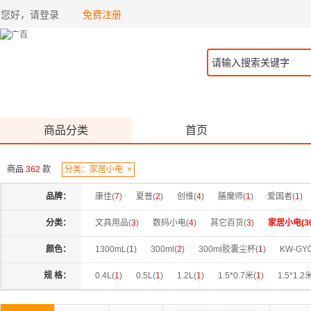
您好，请登录
免费注册
商品分类
首页
商品
362
款
分类：家居小电
×
品牌：
康佳(
7
)
夏普(
2
)
创维(
4
)
膳魔师(
1
)
爱国者(
1
)
润本(
6
)
素士(
4
)
思嘉思达(
41
)
浩酷(
9
)
和正(
4
)
分类：
文具用品(
3
)
数码小电(
4
)
其它百货(
3
)
家居小电(
3
卡蛙(
8
)
艾优(
5
)
ACA(
1
)
倍至(
2
)
云康宝(
2
)
颜色：
1300mL(
1
)
300ml(
2
)
300ml胶囊尘杯(
1
)
KW-GY0
晨光M&G(
3
)
优益(
3
)
美旅车品(
7
)
内野(
4
)
RG-L023不带电池(
1
)
冰奶咖(
1
)
印花(
2
)
咖色(
1
)
规 格：
0.4L(
1
)
0.5L(
1
)
1.2L(
1
)
1.5*0.7米(
1
)
1.5*1.2
禅意白(
4
)
米白(
2
)
米白色(
2
)
米色(
2
)
米黄色(
2
)
150*180CM(
1
)
1726(
1
)
1800W(
1
)
1个加热器+45m