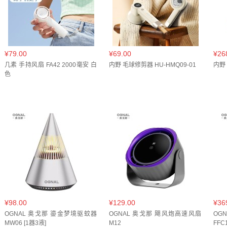
绿色(
1
)
绿色礼盒(
1
)
自定义(
24
)
蓝色(
13
)
薄荷
高级灰(
1
)
魅力蓝(
1
)
黑红色(
1
)
黑色(
17
)
黑金色
紫色(
1
)
银色(
1
)
香芋紫(
1
)
鸢尾紫(
1
)
黄色(
1
)
¥79.00
¥69.00
¥26
几素 手持风扇 FA42 2000毫安 白
内野 毛球修剪器 HU-HMQ09-01
内野 
色
¥98.00
¥129.00
¥36
OGNAL 奥戈那 鎏金梦境驱蚊器
OGNAL 奥戈那 飓风炮高速风扇
OG
MW06 [1器3液]
M12
FFC