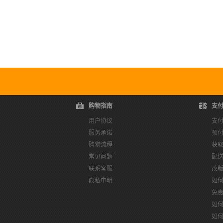
购物指南
支
用户协议
支
服务承诺
预
购物流程
获
常见问题
配
联系客服
改
隐私申明
如
免
如
如