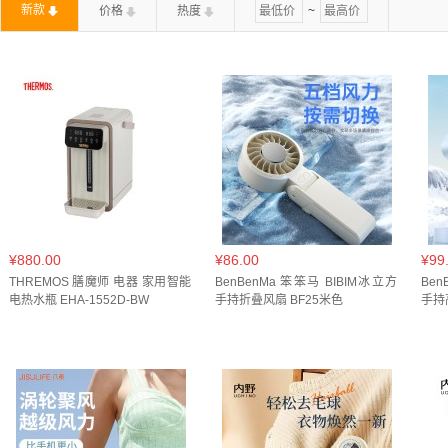
新款
价格
热度
~
黄色(
1
)
黑白色(
1
)
黑色(
5
)
黑银(
1
)
灰紫色(
1
)
200ML(
1
)
2L(
1
)
2个加热器+45ml/瓶*6瓶(
1
)
2器4
蓝色(
4
)
黑黄(
1
)
白色(
10
)
粉白(
1
)
粉色(
2
)
45ml(
1
)
45ml*12瓶(
1
)
45ml*24瓶(
1
)
45ml*2瓶(
1
薄荷绿(
1
)
黑色(
8
)
灰色(
2
)
黄色(
2
)
灰白(
1
)
4件(
2
)
4瓶+1器(
3
)
4瓶+2器(
1
)
4瓶装(
1
)
55W(
BJ01(
1
)
CA56 Plus(
1
)
EL-P1508(
1
)
ES62(
1
)
GS-D904-1(
1
)
GS-D906-1(
1
)
GS-DQ107(
1
)
GS-
HU-HCM10-01(
1
)
HU-HMQ09-01(
1
)
KW-W2 PRO(
SKD-C0052(
1
)
SKD-S0086(
1
)
SKD-T0017(
1
)
S
¥880.00
¥86.00
¥99
THREMOS 膳魔师 电器 家用智能
WL-HYS1513(
BenBenMa 笨笨马 BIBIM冰立方
1
)
WL-HYS1515(
1
)
WL-TC0101(
Ben
1
)
电热水瓶 EHA-1552D-BW
手持折叠风扇 BF25米色
手持高
一台(
2
)
一组(
1
)
丁香紫(
1
)
中国红(
1
)
丹霞橙(
1
)
图片色(
15
)
墨绿 国内套装版(
1
)
太空银(
1
)
宝石蓝(
机械款(
1
)
果木绿 标准版(
1
)
橙绿(
1
)
橙色(
1
)
水
瓷白色(
1
)
白(
1
)
白色(
49
)
白色3L(
1
)
直发梳(
1
)