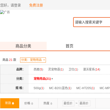
您好，请登录
免费注册
商品分类
首页
商品
21
款
分类：宠物用品
×
品牌：
西屋(
5
)
灵宠物语(
1
)
卫仕(
1
)
漫沃星系(
14
)
分类：
宠物用品(
21
)
×
规 格：
500g(
1
)
MC-B201蓝色(
1
)
MC-HT205(
1
)
MC-MP
MC-Y101白色(
1
)
MC-Y102黑色(
1
)
平口/白色(
1
)
新款
价格
热度
~
斜口/白色(
1
)
斜口/灰色(
1
)