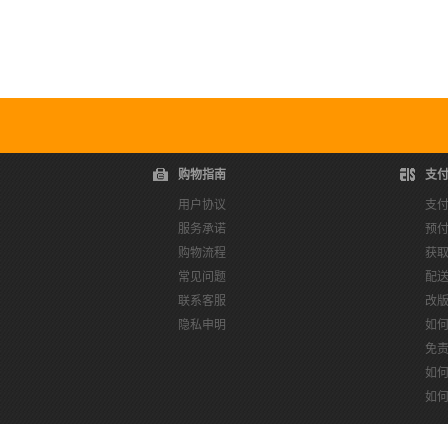
购物指南
支
用户协议
支
服务承诺
预
购物流程
获
常见问题
配
联系客服
改
隐私申明
如
免
如
如