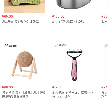
¥65.00
¥458.00
¥35
漫沃星系 猫抓板 MC-MX702
西屋 宠物智能饮水机D71
西屋
¥68.00
¥29.00
¥24
灵宠物语 猫抓球猫咪磨爪手缠剑
漫沃星系 宠物双面开结梳(大号)
漫沃
麻绳猫爬架猫咪玩具
MC-S304红色
粉色