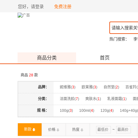
您好，请登录
免费注册
热门搜索：
李
商品分类
首页
商品
28
款
品牌：
妮维雅(
3
)
欧莱雅(
3
)
自然堂(
2
)
百雀羚(
分类：
洁面洗脸(
7
)
爽肤水(
1
)
乳液面霜(
1
)
面
规 格：
100g(
3
)
100ml(
4
)
120g(
4
)
140g+40g
粉色(
1
)
蓝色(
1
)
黑色(
4
)
控油清颜洁面泥
新款
价格
热度
~