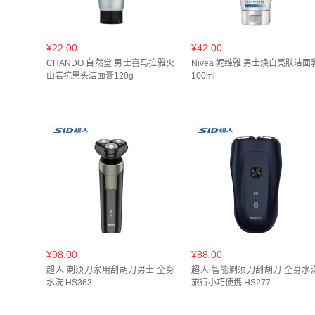
¥22.00
¥42.00
CHANDO 自然堂 男士喜马拉雅火
Nivea 妮维雅 男士焕白亮肤洁面
山岩抗黑头洁面膏120g
100ml
¥98.00
¥88.00
超人 剃须刀家用刮胡刀男士 全身
超人 智能剃须刀刮胡刀 全身水
水洗 HS363
旅行小巧便携 HS277