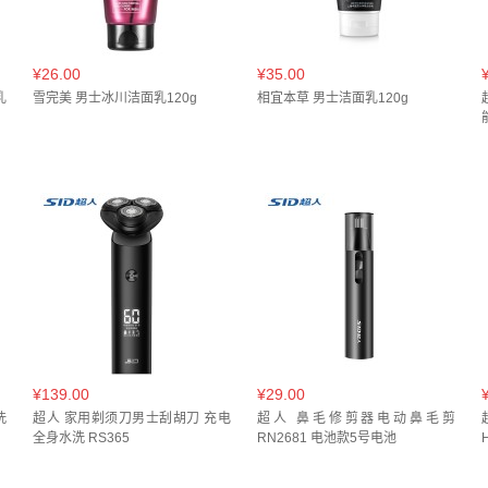
¥26.00
¥35.00
乳
雪完美 男士冰川洁面乳120g
相宜本草 男士洁面乳120g
¥139.00
¥29.00
洗
超人 家用剃须刀男士刮胡刀 充电
超人 鼻毛修剪器电动鼻毛剪
全身水洗 RS365
RN2681 电池款5号电池