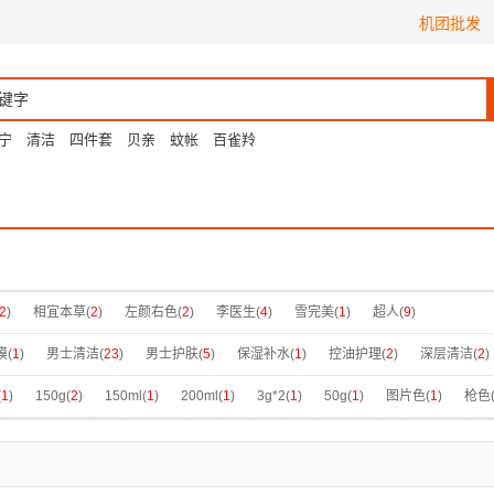
机团批发
宁
清洁
四件套
贝亲
蚊帐
百雀羚
2
)
相宜本草(
2
)
左颜右色(
2
)
李医生(
4
)
雪完美(
1
)
超人(
9
)
膜(
1
)
男士清洁(
23
)
男士护肤(
5
)
保湿补水(
1
)
控油护理(
2
)
深层清洁(
2
)
(
1
)
150g(
2
)
150ml(
1
)
200ml(
1
)
3g*2(
1
)
50g(
1
)
图片色(
1
)
枪色
120g(
1
)
银灰色(
1
)
控油劲爽洁面乳120g(
1
)