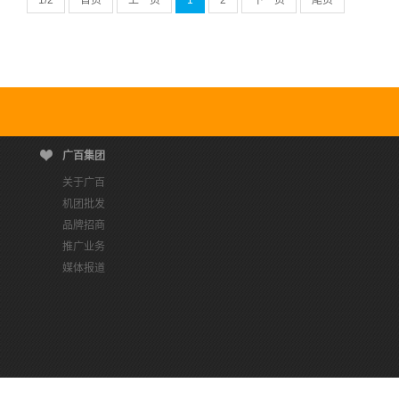
1
/2
首页
上一页
1
2
下一页
尾页
广百集团
关于广百
机团批发
品牌招商
推广业务
媒体报道