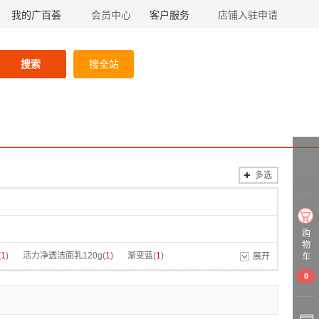
我的广百荟
会员中心
客户服务
店铺入驻申请
搜索
搜全站
多选
购
物
(
1
)
活力净透洁面乳120g(
1
)
渐变蓝(
1
)
展开
车
0