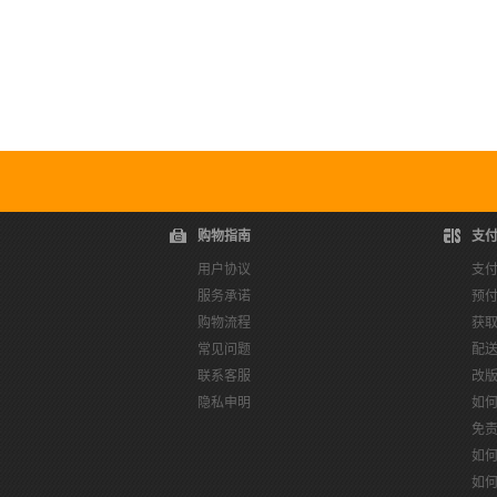
购物指南
支
用户协议
支
服务承诺
预
购物流程
获
常见问题
配
联系客服
改
隐私申明
如
免
如
如