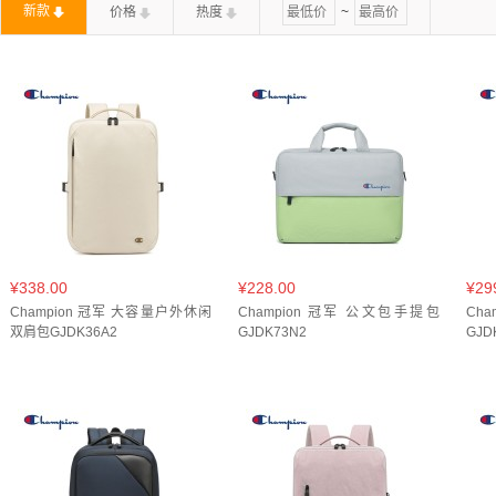
新款
价格
热度
~
300*120*420mm(
1
)
300*130*440mm(
2
)
310*140
¥338.00
¥228.00
¥29
Champion 冠军 大容量户外休闲
Champion 冠军 公文包手提包
Ch
双肩包GJDK36A2
GJDK73N2
GJD