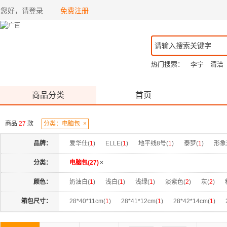
您好，请登录
免费注册
热门搜索：
李宁
清洁
商品分类
首页
商品
27
款
分类：电脑包
×
品牌：
爱华仕(
1
)
ELLE(
1
)
地平线8号(
1
)
泰梦(
1
)
形象
分类：
电脑包(
27
)
×
颜色：
奶油白(
1
)
浅白(
1
)
浅绿(
1
)
淡紫色(
2
)
灰(
2
)
蓝色(
1
)
藏蓝色(
3
)
黑色(
1
)
黑(
2
)
黑色(
1
)
箱包尺寸：
28*40*11cm(
1
)
28*41*12cm(
1
)
28*42*14cm(
1
)
32*44*15cm(
1
)
32*44*20cm(
1
)
33*43*15cm(
1
)