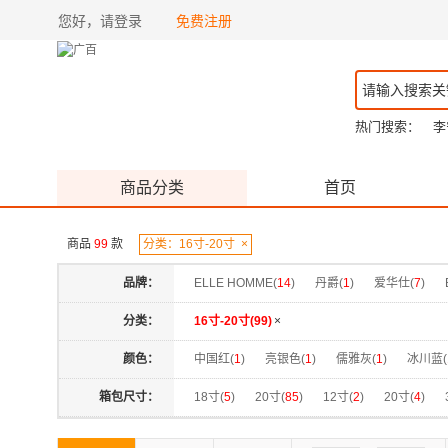
您好，请登录
免费注册
热门搜索：
李
商品分类
首页
商品
99
款
分类：16寸-20寸
×
品牌：
ELLE HOMME(
14
)
丹爵(
1
)
爱华仕(
7
)
分类：
16寸-20寸(
99
)
×
颜色：
中国红(
1
)
亮银色(
1
)
儒雅灰(
1
)
冰川蓝(
暗夜黑(
1
)
暮色灰(
1
)
曜岩灰(
2
)
曜金黑(
箱包尺寸：
18寸(
5
)
20寸(
85
)
12寸(
2
)
20寸(
4
)
灰色(
2
)
烟白色(
4
)
牛油果绿(
1
)
珍珠白(