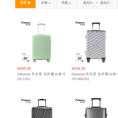
新款
价格
热度
~
薄荷绿(
1
)
象牙白(
5
)
鎏光金(
1
)
钛金灰(
奶酪黄(
1
)
孔雀蓝(
1
)
尊贵蓝(
1
)
抹茶绿(
淡雅银(
3
)
深灰色(
1
)
深邃蓝(
1
)
灰色(
1
)
红色(
1
)
绿色(
2
)
象牙白(
2
)
鎏光银(
1
)
宝马蓝(
1
)
樱花粉(
2
)
橄榄绿(
1
)
浅灰蓝(
铁灰色(
1
)
银色(
1
)
雾霾蓝(
1
)
香芋紫(
2
)
牛油果绿(
1
)
玫瑰金(
1
)
米咖色(
1
)
红色(
¥499.00
¥439.00
墨绿(
1
)
钛金(
1
)
银色(
1
)
银色(
1
)
玫
Diplomat 外交官 拉杆箱20英寸
Diplomat 外交官 拉杆箱20英
DS-1322
YP-SW2201