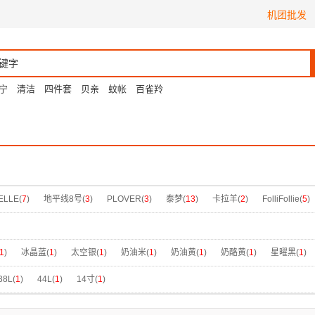
机团批发
宁
清洁
四件套
贝亲
蚊帐
百雀羚
ELLE(
7
)
地平线8号(
3
)
PLOVER(
3
)
泰梦(
13
)
卡拉羊(
2
)
FolliFollie(
5
)
1
)
冰晶蓝(
1
)
太空银(
1
)
奶油米(
1
)
奶油黄(
1
)
奶酪黄(
1
)
星曜黑(
1
)
1
)
木炭灰(
1
)
杏仁白(
1
)
枪色(
1
)
浅粉(
1
)
淡雅银(
2
)
淡黄色(
1
)
深
38L(
1
)
44L(
1
)
14寸(
1
)
1
)
琥珀黄(
1
)
白橙色(
1
)
白绿色(
1
)
白色(
3
)
百搭黑(
1
)
米白色(
1
)