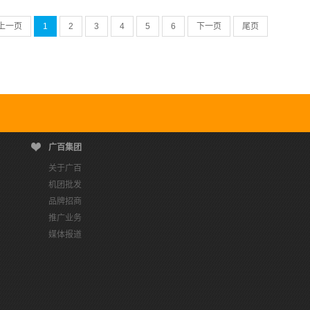
上一页
1
2
3
4
5
6
下一页
尾页
广百集团
关于广百
机团批发
品牌招商
推广业务
媒体报道