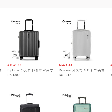
1
)
钢琴黑(
1
)
铁灰色(
1
)
银灰色(
1
)
银色(
8
)
陨石灰(
1
)
黑色(
16
)
1
)
星际蓝(
1
)
暗夜黑(
1
)
暮光蓝(
1
)
曜石黑(
1
)
杏色(
2
)
极光银(
1
)
炭黑(
1
)
烟灰蓝(
1
)
牛油果绿(
1
)
玉白色(
1
)
珍珠白(
2
)
白紫色(
1
)
铁灰色(
1
)
银灰色(
1
)
银色(
7
)
陨石黑(
1
)
雾霾蓝(
2
)
香槟金(
1
)
黑色(
1
)
烟灰蓝(
1
)
玫瑰金(
1
)
玫黑色(
1
)
琉璃紫(
1
)
百搭黑(
2
)
经典黑(
1
)
黑色(
3
)
克莱因蓝(
1
)
古典灰(
1
)
墨绿色(
1
)
奢华黑(
1
)
暗夜黑(
2
)
1
)
翡翠绿(
2
)
谷物白(
1
)
钛金色(
1
)
黑色(
6
)
星曜黑(
1
)
柠檬黄(
1
)
¥1049.00
¥649.00
瑰金(
1
)
寸
Diplomat 外交官 拉杆箱20英寸
Diplomat 外交官 拉杆箱20英寸
DS-13090
DS-1312