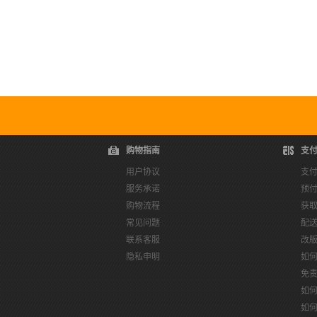
购物指南
支
用户协议
支
服务承诺
预
购物流程
获
常见问题
配
联系客服
改
隐私申明
如
免
如
如