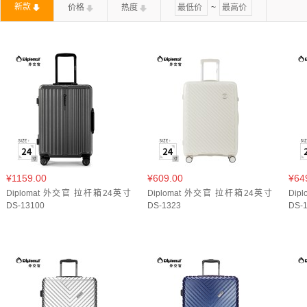
新款
价格
热度
~
深灰(
1
)
烟灰蓝(
2
)
玉白色(
1
)
珍珠白(
2
)
白紫色
银色(
4
)
陨石黑(
1
)
雾霾蓝(
1
)
黑色(
4
)
墨绿(
1
)
百搭黑(
2
)
经典黑(
2
)
翡翠绿(
1
)
蓝色(
1
)
薄荷绿
暗夜黑(
2
)
樱花粉(
1
)
浅灰蓝(
2
)
浅青蓝(
2
)
灰棕
雾霾蓝(
1
)
樱花粉(
1
)
铁灰色(
2
)
墨绿(
1
)
钛金(
1
)
¥1159.00
¥609.00
¥64
Diplomat 外交官 拉杆箱24英寸
Diplomat 外交官 拉杆箱24英寸
Di
DS-13100
DS-1323
DS-1