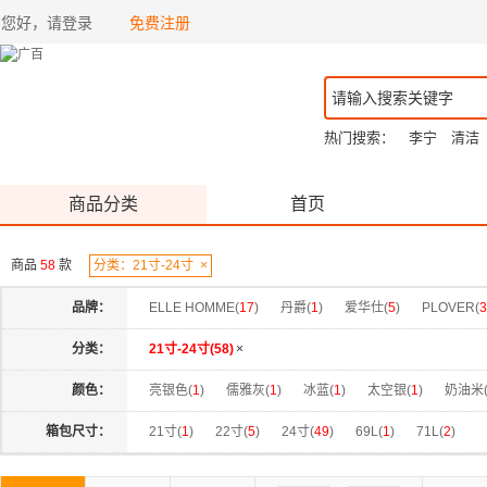
您好，请登录
免费注册
热门搜索：
李宁
清洁
商品分类
首页
商品
58
款
分类：21寸-24寸
×
品牌：
ELLE HOMME(
17
)
丹爵(
1
)
爱华仕(
5
)
PLOVER(
3
分类：
21寸-24寸(
58
)
×
颜色：
亮银色(
1
)
儒雅灰(
1
)
冰蓝(
1
)
太空银(
1
)
奶油米
深蓝色(
2
)
灰色(
1
)
烟白色(
3
)
玉白色(
1
)
琥珀黄
箱包尺寸：
21寸(
1
)
22寸(
5
)
24寸(
49
)
69L(
1
)
71L(
2
)
铁灰色(
2
)
银灰色(
1
)
银色(
4
)
黑色(
3
)
古典灰(
1
)