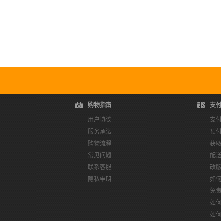
购物指南
支
用户协议
支
服务承诺
预
购物流程
获
常见问题
配
联系客服
改
隐私申明
如
免
如
如