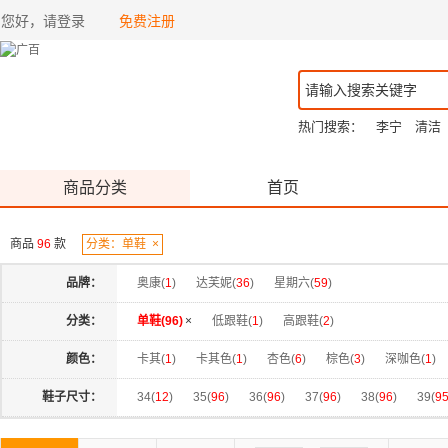
您好，请登录
免费注册
热门搜索：
李宁
清洁
商品分类
首页
商品
96
款
分类：单鞋
×
品牌：
奥康(
1
)
达芙妮(
36
)
星期六(
59
)
分类：
单鞋(
96
)
×
低跟鞋(
1
)
高跟鞋(
2
)
颜色：
卡其(
1
)
卡其色(
1
)
杏色(
6
)
棕色(
3
)
深咖色(
1
)
香槟色(
1
)
驼色(
1
)
黑色(
62
)
咖啡(
1
)
咖啡色(
2
)
鞋子尺寸：
34(
12
)
35(
96
)
36(
96
)
37(
96
)
38(
96
)
39(
9
米色(
14
)
紫色(
1
)
红色(
1
)
裸粉(
1
)
酒红(
2
)