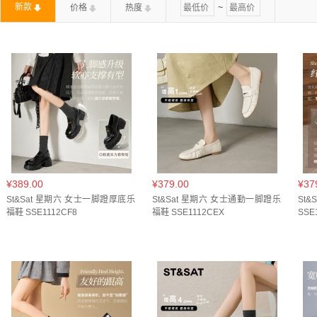
新款
价格
热度
~
米白色(
2
)
米色(
3
)
粉色(
1
)
绿色(
1
)
酒红(
1
)
¥389.00
¥379.00
¥37
St&Sat 星期六 女士一脚蹬厚底乐
St&Sat 星期六 女士通勤一脚蹬乐
St
福鞋 SSE1112CF8
福鞋 SSE1112CEX
SSE