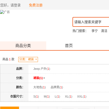
您好，请登录
免费注册
热门搜索：
李宁
清洁
商品分类
首页
商品
1
款
分类：裙装
×
品牌：
Jeep 户外(
1
)
分类：
裙装(
1
)
×
颜色：
大地色(
1
)
品牌黑(
1
)
衣服尺寸：
S(
1
)
M(
1
)
L(
1
)
XL(
1
)
XXL(
1
)