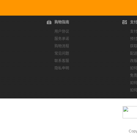
购物指南
支
用户协议
支
服务承诺
预
购物流程
获
常见问题
配
联系客服
改
隐私申明
如
免
如
如
Cop