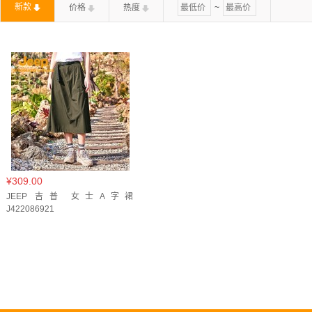
新款
价格
热度
~
¥309.00
JEEP 吉普 女士A字裙
J422086921