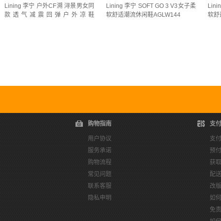
Lining 李宁 户外CF溯 浔景男女同
Lining 李宁 SOFT GO 3 V3女子柔
Lin
月光灰/云母灰(
1
)
月表灰/晶石灰(
1
)
月表灰/梭叶绿 /
款透气减震回弹户外凉鞋
软舒适潮流休闲鞋AGLW144
软舒
AGHW003
枯草灰/沉木褐(
1
)
柔水绿(
1
)
标准白(
26
)
标准白-1(
标准白/宫蓝色/活力橙(
1
)
标准白/岛屿蓝(
1
)
标准白/川
标准白/水滴灰(
1
)
标准白/沙冰蓝(
1
)
标准白/浅晴蓝(
4
)
标准白/硬币灰(
1
)
标准白/罗玫紫(
1
)
标准白/荧光果红
标准白/荧光芒果黄(
1
)
标准白/荧光黄绿(
1
)
标准白/蒲
标准白/黑色(
10
)
标准白/黑色/公牛红(
1
)
树灰棕/黎草色
购物指南
支
榈木褐/云母灰(
1
)
水晶灰/端庄灰(
1
)
水晶灰/端庄灰/黑
用户协议
支
服务承诺
预
沙冰蓝(
3
)
沙色(
17
)
沥青灰/燕麦灰(加绒)(
1
)
沥青灰
购物流程
获
浅石灰/地质灰(
1
)
浅石灰/标准白(
1
)
浅石灰/银色(
2
)
常见问题
配
联系客服
改
浮水绿/艳橙色/香槟白(
2
)
浮水绿/荧光果酸绿/标准白(
1
)
隐私申明
如
深丛绿(
1
)
深榄绿(
1
)
深殿绿/冷檀黑(
1
)
深灰(
1
)
免