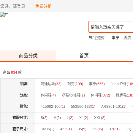
您好，请登录
免费注册
热门搜索：
李宁
清洁
商品分类
首页
商品
834
款
品牌：
阿迪达斯(
33
)
耐克(
109
)
李宁(
566
)
Jeep 户外(
10
分类：
休闲鞋(
4
)
凉鞋/沙滩鞋(
1
)
休闲鞋(
372
)
跑步鞋(
18
颜色：
415082-100(
1
)
553560-133(
1
)
AR8851-101(
1
)
DM7590-602(
1
)
DN1791-006(
1
)
DV5456-136(
1
)
衣服尺寸：
S(
2
)
M(
2
)
L(
2
)
XL(
2
)
XXL(
2
)
FN0228-110(
1
)
FN8454-004(
1
)
FQ7938-061(
1
)
鞋子尺寸：
34/35(
1
)
45.5(
1
)
35(
5
)
36(
85
)
37(
31
)
38(
1