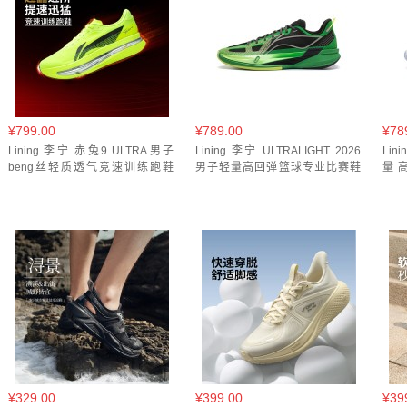
乳白色(
19
)
乳白色/云朵蓝(
1
)
乳白色/仙踪绿(
1
)
乳
乳白色/水晶灰/深酒红(
1
)
乳白色/浅石灰(
1
)
乳白色/浅
乳白色/茶棕色(
1
)
乳白色/荧光果红(
1
)
乳白色/蝶粉绿(
云天青/深鸥灰(
1
)
云杉黄(
4
)
云母灰/炊烟灰(
1
)
云母
¥799.00
¥789.00
¥78
Lining 李宁 赤兔9 ULTRA男子
云雾白/千山翠(
Lining 李宁 ULTRALIGHT 2026
1
)
云雾白/寂静紫(
1
)
云雾白/川石灰(
Lin
1
)
beng丝轻质透气竞速训练跑鞋
男子轻量高回弹篮球专业比赛鞋
量
ARPW007
ABAW005
ABA
云雾白/烟紫灰(
1
)
云雾白/米白色(
1
)
云雾白/素紫粉(
1
)
云雾白/银桦灰/朱砂红(
1
)
云雾白/银色(
1
)
云雾白/青山
冷檀黑/黑色(
1
)
凝脂黄(
4
)
千山翠/暗夜黑(
2
)
卡其(
奶油白(
1
)
如意红/云雾白(
1
)
妃糖棕/米白色/仙踪绿(
1
)
岛屿蓝/雪青紫(
1
)
岩白灰(
1
)
岩白灰/米白色(
1
)
岩白
布朗棕(
1
)
布朗棕/可可褐(
1
)
布朗棕/岩白灰/瓷青绿(
1
)
晶石灰/夜紫色/端庄灰(
1
)
晶石灰/荧光黄绿(
1
)
晶石灰/
¥329.00
¥399.00
¥39