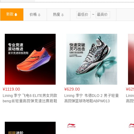
HJ8485-105(
1
)
HM6803-120(
1
)
HQ0506-003(
1
)
28/29(
1
)
30/31(
1
)
32/33(
1
)
5(
353
)
6(
372
)
新款
价格
热度
~
HV4455-300(
1
)
HV4479-001(
1
)
HV5060-001(
1
)
11(
248
)
3.5(
117
)
4(
28
)
4.5(
191
)
11.5(
10
)
IB3566-001(
1
)
IB3722-003(
1
)
IB3722-101(
1
)
IB
37.5(
54
)
38.5(
69
)
40.5(
77
)
42.5(
71
)
805(
1
)
IB7012-600(
1
)
IB7109-005(
1
)
IB7111-005(
1
)
IB
IH2034-010(
1
)
IH2128-500(
1
)
IH3750-201(
1
)
I
IM1651-200(
1
)
IM2219-121(
1
)
IM3364-151(
1
)
I
IM6572-103(
1
)
IM6572-603(
1
)
IM6665-181(
1
)
I
IO7595-211(
1
)
IO7727-001(
1
)
IO8755-600(
1
)
I
¥1119.00
¥629.00
¥62
IQ1125-001(
1
)
IQ1126-317(
1
)
IQ1128-162(
1
)
IQ
Lining 李宁 飞电6 ELITE男女同款
Lining 李宁 韦德DLO 2 男子轻量
Lin
beng丝轻量高回弹竞速比赛跑鞋
高回弹篮球场地鞋ABPW013
高回
IQ9793-020(
1
)
IQ9795-151(
1
)
IQ9800-161(
1
)
I
ARMW001
JQ9493(
1
)
JR1253(
1
)
JR1572(
1
)
JR4359(
1
)
KI9542(
1
)
KJ1700(
1
)
KJ2113(
1
)
KJ2363(
1
)
K