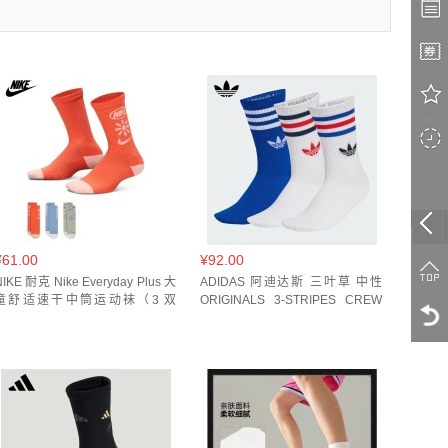
白/荧光海棠红/荧光黄绿(
1
)
白色/白色/白色(
1
)
马路灰(
1
)
黑/白/灰(
1
)
初霜蓝(
1
)
¥61.00
¥92.00
NIKE 耐克 Nike Everyday Plus 大
ADIDAS 阿迪达斯 三叶草 中性
童舒适速干中筒运动袜（3 双
ORIGINALS 3-STRIPES CREW
IM5245
SOCKS 运动风日常舒适袜子
KD8252