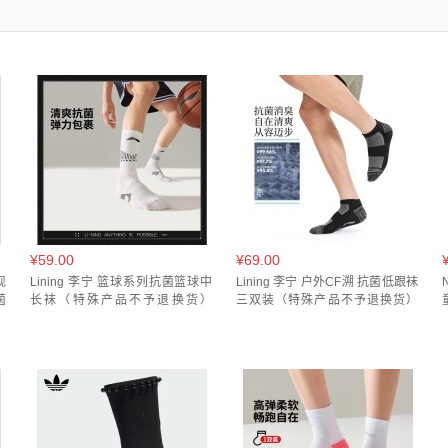
墨绿/深榄绿(
1
)
标准白黑色(YWTU069-4)(
1
)
白/彩蓝色(
1
)
白/白/白(
1
)
1
)
卡其/棕色(
1
)
标准白/ 黑色/H105CY新浅花灰(
1
)
白/荧光耀粉/浅腊蓝(
1
)
¥59.00
¥69.00
现
Lining 李宁 篮球系列抗菌篮球中
Lining 李宁 户外CF溯 抗菌低跟袜
菌
长袜（特殊产品不予退换货）
三双装（特殊产品不予退换货）
AWLW037
AWSW133