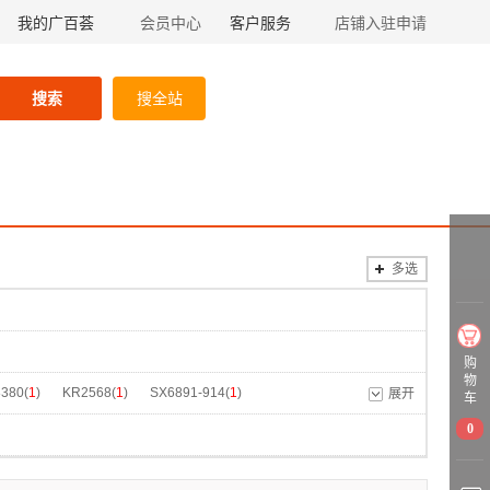
我的广百荟
会员中心
客户服务
店铺入驻申请
搜索
搜全站
多选
购
物
380(
1
)
KR2568(
1
)
SX6891-914(
1
)
展开
车
0
)
磁铁灰(
1
)
米白色(
1
)
/灰色(
2
)
DX5074-904(
1
)
KC1502(
1
)