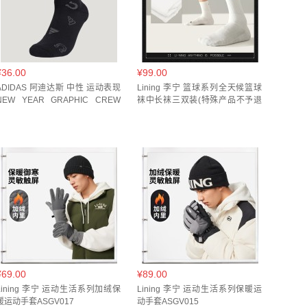
¥36.00
¥99.00
ADIDAS 阿迪达斯 中性 运动表现
Lining 李宁 篮球系列全天候篮球
NEW YEAR GRAPHIC CREW
袜中长袜三双装(特殊产品不予退
SOCK 新年款印花舒适短袜
换货)AWLW069
KR2568/KR2569
¥69.00
¥89.00
Lining 李宁 运动生活系列加绒保
Lining 李宁 运动生活系列保暖运
暖运动手套ASGV017
动手套ASGV015