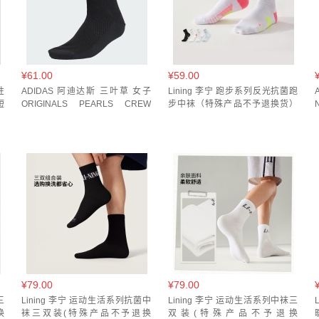
¥61.00
¥59.00
性
ADIDAS 阿迪达斯 三叶草 女子
Lining 李宁 跑步系列反光抗菌跑
短
ORIGINALS PEARLS CREW
步中袜（特殊产品不予退换货）
SOCKS 精致优雅舒适袜子
AWSW089
KD8380
¥79.00
¥79.00
三
Lining 李宁 运动生活系列抗菌中
Lining 李宁 运动生活系列中袜三
换
袜三双装(特殊产品不予退换
双装(特殊产品不予退换