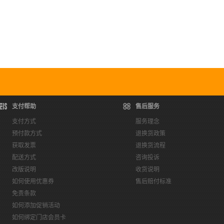
货)AWTW005
货)AWTW045
支付帮助
售后服务
支付方式
服务理念
预付款方式
退换货政策
获取发票
退换货流程
配送方式
咨询投诉
改版说明
收货说明
如何使用优惠券
售后赔付标准
免责条款
如何添加促销活动
如何绑定门店会员卡