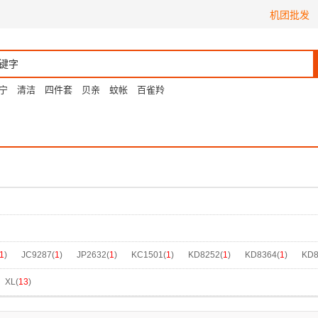
机团批发
宁
清洁
四件套
贝亲
蚊帐
百雀羚
1
)
JC9287(
1
)
JP2632(
1
)
KC1501(
1
)
KD8252(
1
)
KD8364(
1
)
KD8
标准白/标准白/标准白(
1
)
标准白黑色(
1
)
白/云中灰(
1
)
白/白/白(
2
)
白色(
1
XL(
13
)
黑白灰(
1
)
黑色(
1
)
黑色/乳白色/啡沫褐(
1
)
黑色/白色/地质灰(
2
)
黑色/白色