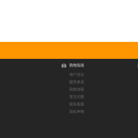
货)AWTW047
购物指南
用户协议
服务承诺
购物流程
常见问题
联系客服
隐私申明