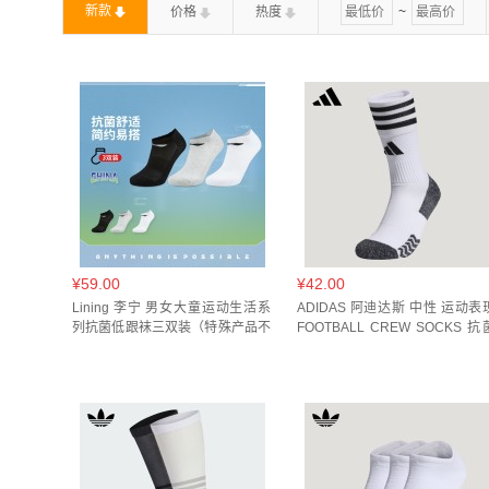
新款
价格
热度
~
KR2569(
1
)
KT3249(
1
)
SX6891-915(
1
)
黄棕色(
1
)
黑/黑/黑(
2
)
黑色(
2
)
KT3250(
¥59.00
¥42.00
Lining 李宁 男女大童运动生活系
ADIDAS 阿迪达斯 中性 运动表
列抗菌低跟袜三双装（特殊产品不
FOOTBALL CREW SOCKS 抗
予退换货）YWTW007
足球训练舒适中筒袜子 JP2632