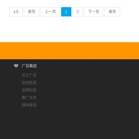
1
/2
首页
上一页
1
2
下一页
尾页
广百集团
关于广百
机团批发
品牌招商
推广业务
媒体报道