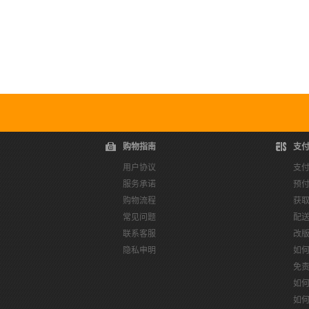
购物指南
支
用户协议
支
服务承诺
预
购物流程
获
常见问题
配
联系客服
改
隐私申明
如
免
如
如