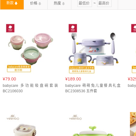
新款
价格
热度
~
热带橙(
1
)
粉色天鹅(
1
)
¥79.00
¥189.00
¥32
babycare 多功能吸盘碗套装
babycare 萌萌兔儿童餐具礼盒
bab
BC2106030
BC2308536 五件套