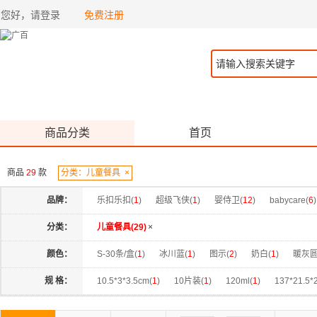
您好，请登录
免费注册
商品分类
首页
商品
29
款
分类：儿童餐具
×
品牌：
乐扣乐扣(
1
)
超级飞侠(
1
)
婴侍卫(
12
)
babycare(
6
)
分类：
儿童餐具(
29
)
×
颜色：
S-30条/盒(
1
)
冰川蓝(
1
)
图示(
2
)
奶白(
1
)
暖灰圆
蒙因蓝(
1
)
藕荷粉(
1
)
M-20条/盒(
1
)
天空蓝(
1
)
规 格：
10.5*3*3.5cm(
1
)
10片装(
1
)
120ml(
1
)
137*21.5*
星黛紫(
1
)
柠檬黄-不含杯套(
1
)
黄色(
1
)
绿色(
1
)
4月及以上(
1
)
550ml(
1
)
5件套(
1
)
BC2202027(
1
)