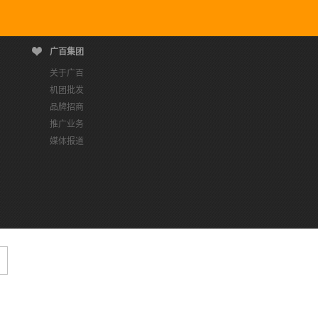
广百集团
关于广百
机团批发
品牌招商
推广业务
媒体报道