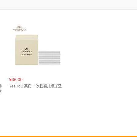
¥36.00
净
YeeHoO 英氏 一次性婴儿隔尿垫
片