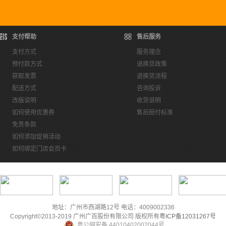
支付帮助
售后服务
支付方式
服务理念
预付款方式
退换货政策
获取发票
退换货流程
配送方式
咨询投诉
改版说明
收货说明
如何使用优惠券
售后赔付标准
免责条款
如何添加促销活动
如何绑定门店会员卡
地址：广州市西湖路12号 电话：4009002336
Copyright©2013-2019 广州广百股份有限公司 版权所有
粤ICP备12031267号
粤公网安备 44010402002044号