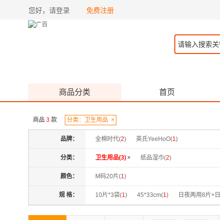
您好，请登录
免费注册
商品分类
首页
商品
3
款
分类：卫生用品
×
品牌：
全棉时代(
2
)
英氏YeeHoO(
1
)
分类：
卫生用品(
3
)
×
纸品湿巾(
2
)
颜色：
M码20片(
1
)
规 格：
10片*3袋(
1
)
45*33cm(
1
)
日夜两用8片+日