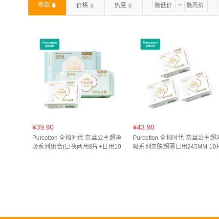
新款
价格
热度
~
¥39.90
¥43.90
Purcotton 全棉时代 奈丝公主超净
Purcotton 全棉时代 奈丝公主超
吸系列组合(日夜两用8片+日用10
吸系列亲肤超薄日用245MM 10
片+夜用3片)
*3袋 PMC23700014