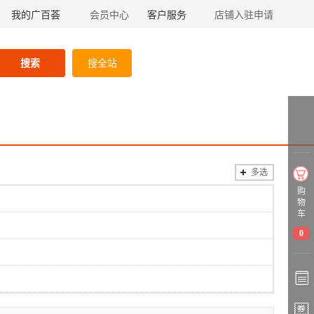
我的广百荟
会员中心
客户服务
店铺入驻申请
搜索
搜全站
多选
购
物
车
0