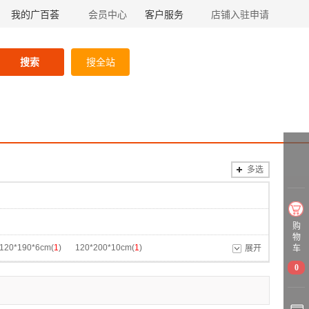
我的广百荟
会员中心
客户服务
店铺入驻申请
搜索
搜全站
多选
购
物
120*190*6cm(
1
)
120*200*10cm(
1
)
展开
车
0
20*200*7cm(
1
)
150*190*10cm(
1
)
50*200*10cm(
1
)
150*200*15cm(
1
)