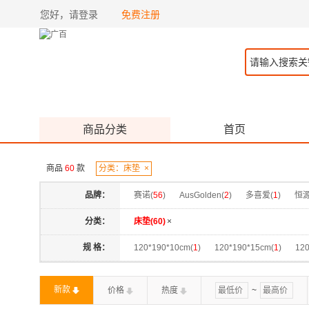
您好，请登录
免费注册
商品分类
首页
商品
60
款
分类：床垫
×
品牌：
赛诺(
56
)
AusGolden(
2
)
多喜爱(
1
)
恒
分类：
床垫(
60
)
×
规 格：
120*190*10cm(
1
)
120*190*15cm(
1
)
120
120*200*15cm(
1
)
120*200*18cm(
1
)
120
新款
价格
热度
~
150*190*15cm(
1
)
150*190*18cm(
1
)
150