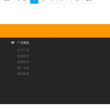
首页
上一页
1
2
3
4
下一页
尾页
广百集团
关于广百
机团批发
品牌招商
推广业务
媒体报道