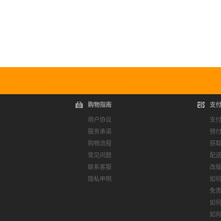
购物指南
支
用户协议
支
服务承诺
预
购物流程
获
常见问题
配
联系客服
改
隐私申明
如
免
如
如