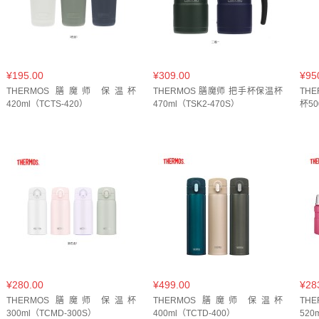
青绯粉(
1
)
飞鸟集(
1
)
鸢尾花(
1
)
黑色(
1
)
BK 黑
墨黑 白牡丹25g(
1
)
放青松(
1
)
松竹(
1
)
椰白(
2
)
BK 暖光黑(
1
)
DP 黎明粉(
2
)
灰色(
8
)
煤烦恼(
1
)
¥195.00
¥309.00
¥95
THERMOS 膳魔师 保温杯
THERMOS 膳魔师 把手杯保温杯
TH
奶黄(
1
)
橙色(
1
)
金色(
3
)
棕色(
2
)
卡其灰(
2
)
420ml（TCTS-420）
470ml（TSK2-470S）
杯50
047黛粉蓝(
1
)
不锈钢色(
3
)
本色(
1
)
玻璃(
1
)
白
透明(
2
)
酒红色(
1
)
红色(
2
)
香槟金(
1
)
玫瑰金(
2
)
¥280.00
¥499.00
¥28
THERMOS 膳魔师 保温杯
THERMOS 膳魔师 保温杯
TH
300ml（TCMD-300S）
400ml（TCTD-400）
520