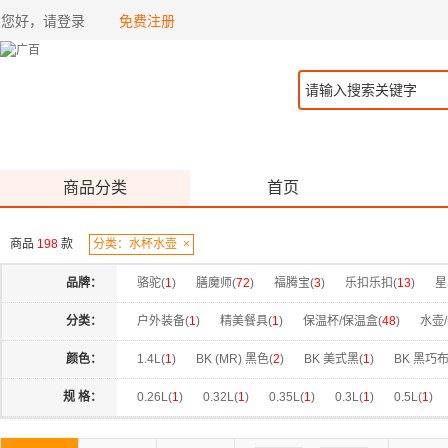
您好，请登录
免费注册
商品分类
首页
商品
198
款
分类：水杯水壶
×
品牌：
骆驼(
1
)
膳魔师(
72
)
福腾宝(
3
)
乐扣乐扣(
13
)
星
吨吨(
9
)
K.S.(
3
)
天福茗茶(
2
)
格沫(
2
)
法格(
2
)
分类：
户外装备(
1
)
精美餐具(
1
)
保温杯/保温盒(
48
)
水壶
颜色：
1.4L(
1
)
BK (MR) 黑色(
2
)
BK 美式黑(
1
)
BK 黑巧布
FB 雾岩紫(
1
)
GB 雾蓝(
2
)
GG(HP) 绿色(
1
)
GG(PD
规 格：
0.26L(
1
)
0.32L(
1
)
0.35L(
1
)
0.3L(
1
)
0.5L(
1
)
NVB 大西洋蓝(
1
)
PA 龙胆紫(
1
)
PK 粉色(
1
)
PL 薰
1.8L(
2
)
1000ml(
4
)
1100ml(
1
)
1200ml(
2
)
130