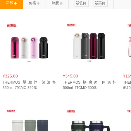
新款
价格
热度
~
典雅白(
1
)
多肉葡萄(
1
)
太空灰(
1
)
奶白(
1
)
小雏
260ml(
1
)
280ml+820ml(
1
)
2L(
1
)
2件套(
1
)
2升
水泥灰(
1
)
深蓝(
2
)
深蓝色(
1
)
灰白磨砂(
1
)
灰色
380ml+1200ml(
1
)
390ml(
1
)
400ml(
5
)
415ml(
1
)
绿色(
2
)
绿黑渐变(
1
)
蓝粉(
1
)
蓝紫渐变(
1
)
蓝紫
480ML(
1
)
480ml(
1
)
480ml+1000ml(
1
)
4件套(
1
)
香芋紫(
1
)
黄色(
1
)
黑色(
3
)
黑蓝色(
1
)
黑金(
1
)
600ml+1100ml(
1
)
620ml/52cm*8k(
1
)
650ml(
1
)
GD (MR) 金色(
1
)
GG(PD) 绿色(
1
)
GR 鼠尾绿(
1
)
1.3L(
1
)
1200ml(
1
)
1500ml(
1
)
1L(
1
)
2000ml(
PK 蜜桃粉(
1
)
PL 香芋布丁(
1
)
RD 红色(
1
)
SP 草
440ml(
2
)
450ml(
1
)
470ml(
1
)
480ml(
1
)
500ml
夹竹桃(
1
)
想开了(
1
)
曜石黑(
1
)
月光白(
2
)
柠绿
2L(
1
)
300ml(
2
)
400ml(
1
)
¥325.00
¥345.00
¥16
绿色(
2
)
绿黑渐变(
1
)
羊羊草原(
1
)
自由韵绿(
2
)
THERMOS 膳魔师 保温杯
THERMOS 膳魔师 保温杯
THE
350ml（TCMO-350S）
500ml（TCMO-500S）
瓶70
驼色(
1
)
鸢尾花(
1
)
鹅黄(
1
)
黑灰本渐变(
1
)
黑红
DB 獭见(
1
)
DG 奶油白+青绿(
1
)
GG 蜜瓜绿(
1
)
LB
YL 鸡蛋布丁(
1
)
墨黑 普洱70g（熟茶）(
1
)
奶白色(
1
)
白CP 莫桑比克粉色(
1
)
白牡丹25g(
1
)
白色(
12
)
白