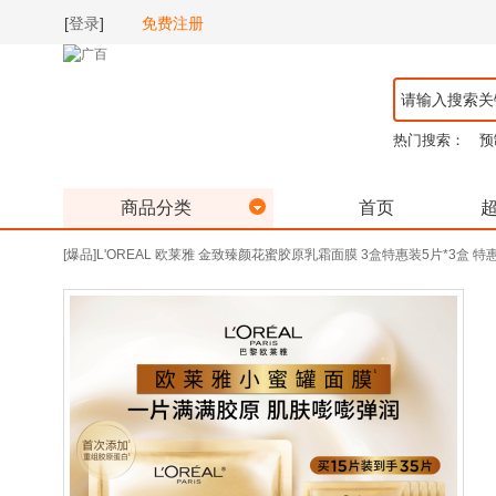
[
登录
]
免费注册
热门搜索：
预
商品分类
首页
[爆品]L'OREAL 欧莱雅 金致臻颜花蜜胶原乳霜面膜 3盒特惠装5片*3盒 特