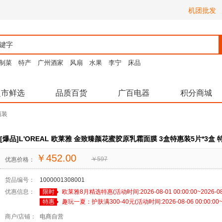
机团批发
制菜
特产
广州酒家
风扇
水果
李宁
床品
超市鲜选
品质百货
广百电器
积分商城
惠装
[爆品]L'OREAL 欧莱雅 金致臻颜花蜜胶原乳霜面膜 3盒特惠装5片*3盒 
￥
452.00
￥
597
优惠价格：
货品编号：
1000001308001
优惠信息：
限时
欧莱雅8月精选特惠(活动时间:2026-08-01 00:00:00~2026-08-3
特惠
趣玩一夏：护肤满300-40元(活动时间:2026-08-06 00:00:00~202
商户/店铺：
电商自营