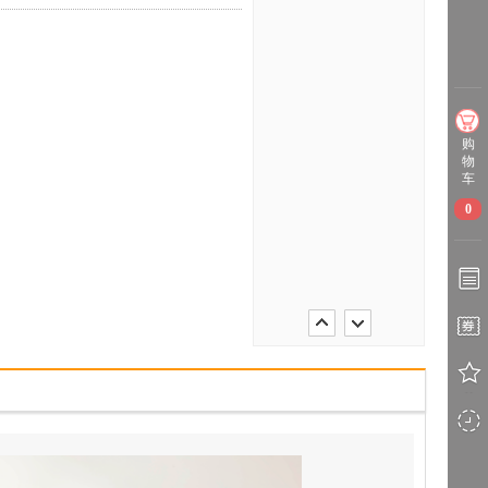
购
物
车
0