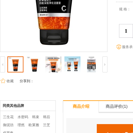
规 格：
服务承
收藏
分享到：
同类其他品牌
商品介绍
商品评价(1)
三生花
水密码
韩束
韩后
御泥坊
理然
欧莱雅
兰芝