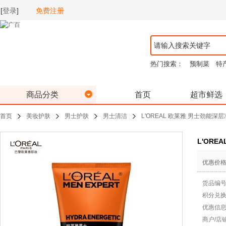
[
登录
]
免费注册
热门搜索：
预制菜
特
商品分类
首页
超市鲜选
首页
美妆护肤
男士护肤
男士清洁
L'OREAL 欧莱雅 男士劲能深层净
L'ORE
优惠价
货品编
积分兑
优惠信
商户/店