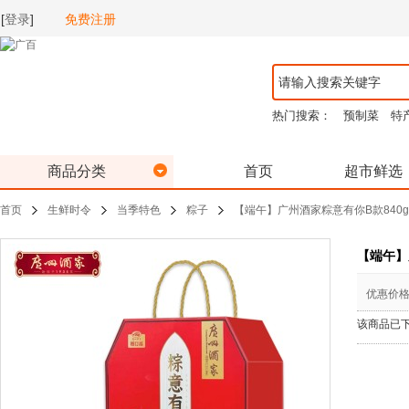
[
登录
]
免费注册
热门搜索：
预制菜
特
商品分类
首页
超市鲜选
首页
生鲜时令
当季特色
粽子
【端午】广州酒家粽意有你B款840g
【端午】
优惠价
该商品已