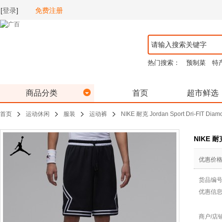
[
登录
]
免费注册
热门搜索：
预制菜
特
商品分类
首页
超市鲜选
首页
运动休闲
服装
运动裤
NIKE 耐克 Jordan Sport Dri-FIT D
NIKE 耐克
优惠价
货品编
优惠信
商户/店