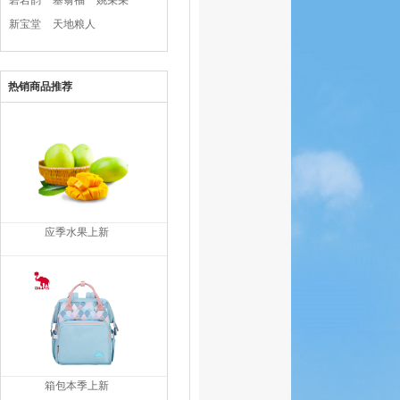
碧岩韵
塞翁福
姚朵朵
新宝堂
天地粮人
热销商品推荐
应季水果上新
箱包本季上新