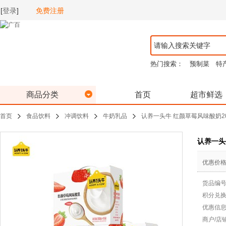
[
登录
]
免费注册
热门搜索：
预制菜
特
商品分类
首页
超市鲜选
首页
食品饮料
冲调饮料
牛奶乳品
认养一头牛 红颜草莓风味酸奶20
认养一头
优惠价
货品编
积分兑
优惠信
商户/店