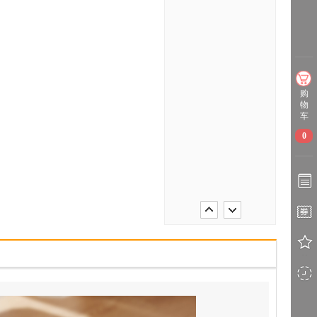
购
物
车
0