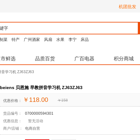
机团批发
制菜
特产
广州酒家
风扇
水果
李宁
床品
超市鲜选
品质百货
广百电器
积分商城
拼音学习机 ZJ63ZJ63
beiens 贝恩施 早教拼音学习机 ZJ63ZJ63
￥
118.00
￥
158
优惠价格：
货品编号：
0700000594301
优惠信息：
暂无活动
商户/店铺：
电商自营