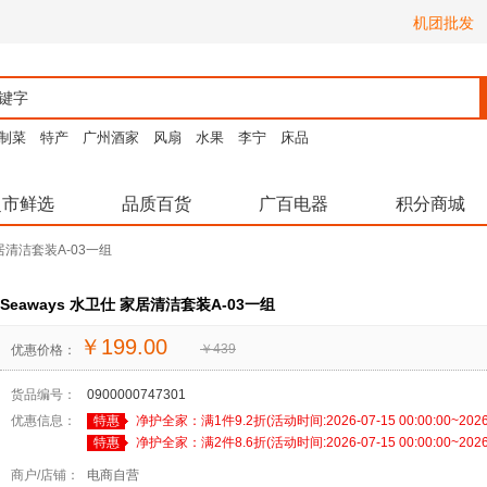
机团批发
制菜
特产
广州酒家
风扇
水果
李宁
床品
超市鲜选
品质百货
广百电器
积分商城
家居清洁套装A-03一组
Seaways 水卫仕 家居清洁套装A-03一组
￥
199.00
￥
439
优惠价格：
货品编号：
0900000747301
优惠信息：
特惠
净护全家：满1件9.2折(活动时间:2026-07-15 00:00:00~2026-08
特惠
净护全家：满2件8.6折(活动时间:2026-07-15 00:00:00~2026-08
商户/店铺：
电商自营