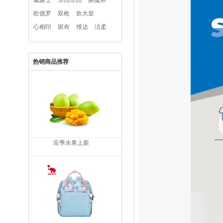
威露士
乐扣乐扣
膳魔师
欧德罗
双枪
炊大皇
心相印
斑布
维达
洁柔
热销商品推荐
应季水果上新