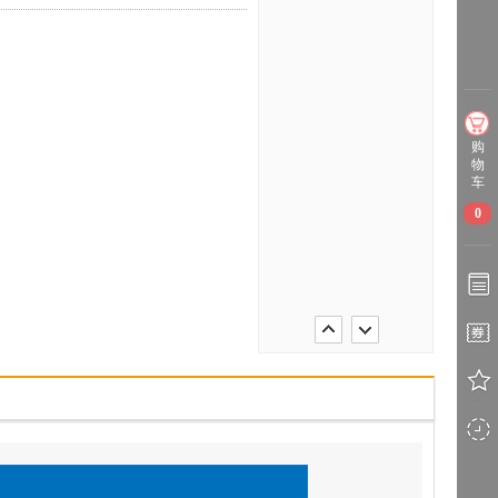
购
物
车
0