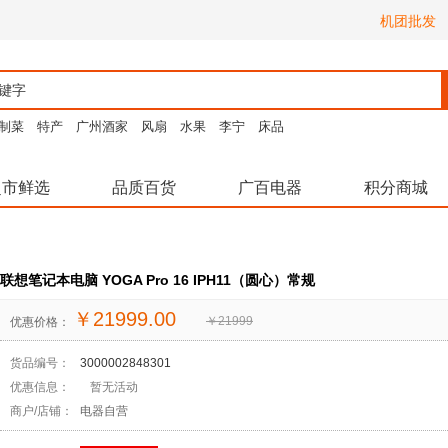
机团批发
制菜
特产
广州酒家
风扇
水果
李宁
床品
超市鲜选
品质百货
广百电器
积分商城
联想笔记本电脑 YOGA Pro 16 IPH11（圆心）常规
￥
21999.00
￥
21999
优惠价格：
货品编号：
3000002848301
优惠信息：
暂无活动
商户/店铺：
电器自营