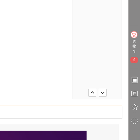
购
物
车
0