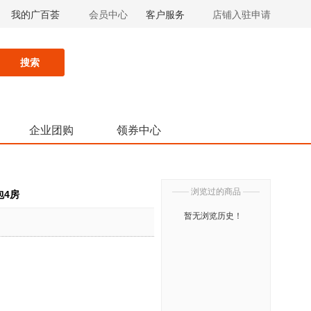
我的广百荟
会员中心
客户服务
店铺入驻申请
搜索
企业团购
领券中心
——
浏览过的商品
——
包4房
暂无浏览历史！