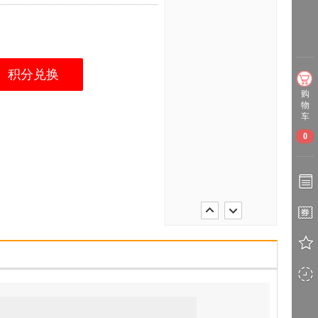
积分兑换
购
物
车
0