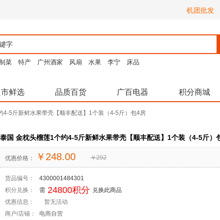
机团批发
制菜
特产
广州酒家
风扇
水果
李宁
床品
超市鲜选
品质百货
广百电器
积分商城
约4-5斤新鲜水果带壳【顺丰配送】1个装（4-5斤）包4房
泰国 金枕头榴莲1个约4-5斤新鲜水果带壳【顺丰配送】1个装（4-5斤）
￥
248.00
￥
292
优惠价格：
货品编号：
4300001484301
24800积分
积分兑换：
需
兑换此商品
优惠信息：
暂无活动
商户/店铺：
电商自营