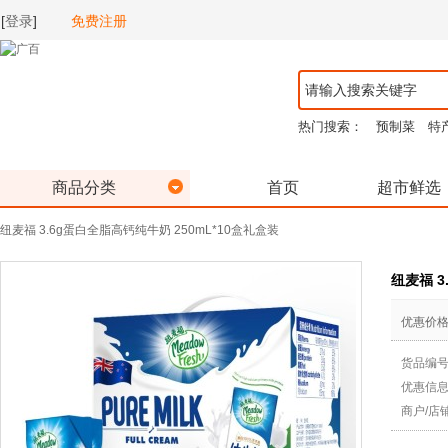
[
登录
]
免费注册
热门搜索：
预制菜
特
商品分类
首页
超市鲜选
纽麦福 3.6g蛋白全脂高钙纯牛奶 250mL*10盒礼盒装
纽麦福 3
优惠价
货品编
优惠信
商户/店