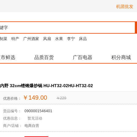
机团批发
制菜
特产
广州酒家
风扇
水果
李宁
床品
超市鲜选
品质百货
广百电器
积分商城
内野 32cm铿锵爆炒锅 HU-HT32-02HU-HT32-02
￥
149.00
￥
229
优惠价格：
货品编号：
0900001546401
优惠信息：
暂无活动
商户/店铺：
电商自营