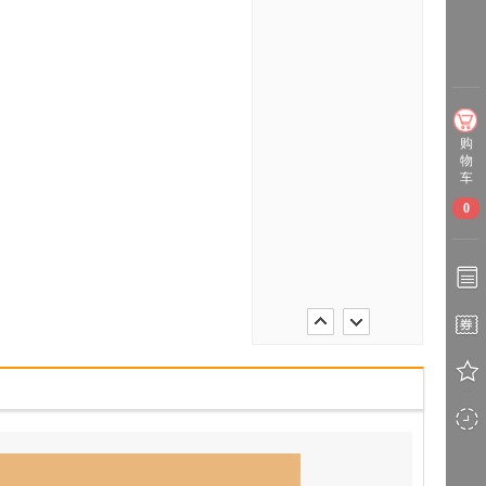
购
物
车
0