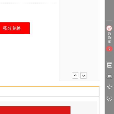
积分兑换
购
物
车
0