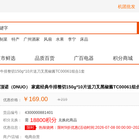
机团批发
制菜
特产
广州酒家
风扇
水果
李宁
床品
超市鲜选
品质百货
广百电器
积分商城
牛排整切150g*10片送刀叉黑椒酱TC00061组合1套
顶诺（DNUO） 家庭经典牛排整切150g*10片送刀叉黑椒酱TC00061组
￥
169.00
￥
219
优惠价格：
货品编号：
4300000881401
18800积分
积分兑换：
需
兑换此商品
优惠信息：
限时
热辣烧烤：限时9折优惠(活动时间:2026-07-08 00:00:00~2026-0
商户/店铺：
电商自营