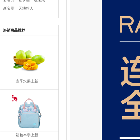
碧岩韵
塞翁福
姚朵朵
新宝堂
天地粮人
热销商品推荐
应季水果上新
箱包本季上新