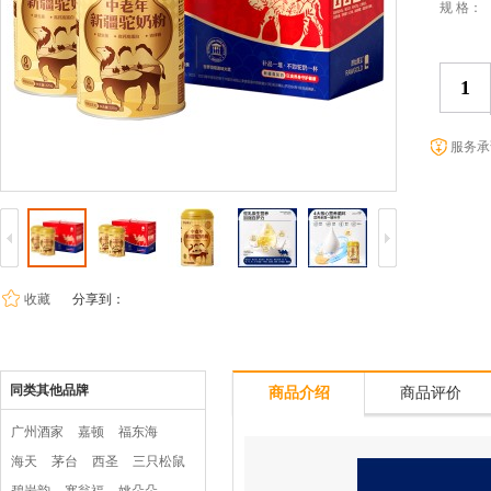
规 格：
服务承
收藏
分享到：
同类其他品牌
商品介绍
商品评价
广州酒家
嘉顿
福东海
海天
茅台
西圣
三只松鼠