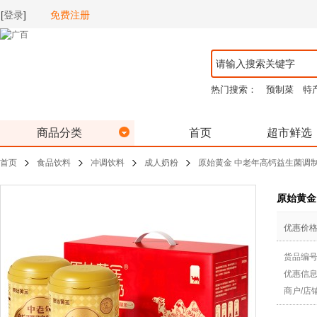
[
登录
]
免费注册
热门搜索：
预制菜
特
商品分类
首页
超市鲜选
首页
食品饮料
冲调饮料
成人奶粉
原始黄金 中老年高钙益生菌调制
原始黄金
优惠价
货品编
优惠信
商户/店