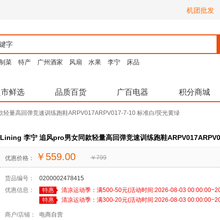
机团批发
制菜
特产
广州酒家
风扇
水果
李宁
床品
超市鲜选
品质百货
广百电器
积分商城
女同款轻量高回弹竞速训练跑鞋ARPV017ARPV017-7-10 标准白/荧光黄绿
Lining 李宁 追风pro男女同款轻量高回弹竞速训练跑鞋ARPV017ARPV0
￥
559.00
￥
799
优惠价格：
货品编号：
0200002478415
优惠信息：
特惠
清凉运动季：满500-50元(活动时间:2026-08-03 00:00:00~2026
特惠
清凉运动季：满300-20元(活动时间:2026-08-03 00:00:00~2026
商户/店铺：
电商自营