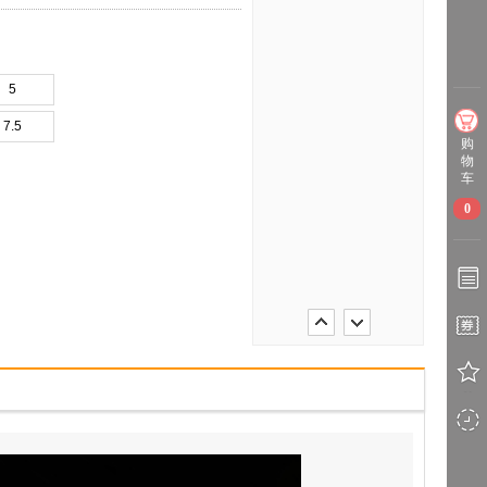
5
7.5
购
物
车
0