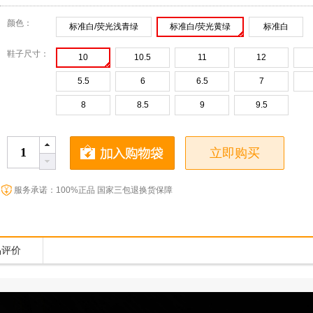
颜色：
标准白/荧光浅青绿
标准白/荧光黄绿
标准白
鞋子尺寸：
10
10.5
11
12
5.5
6
6.5
7
8
8.5
9
9.5
立即购买
服务承诺：100%正品 国家三包退换货保障
品评价