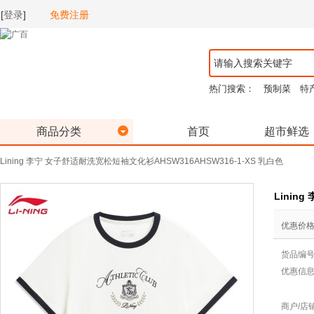
[
登录
]
免费注册
热门搜索：
预制菜
特
商品分类
首页
超市鲜选
Lining 李宁 女子舒适耐洗宽松短袖文化衫AHSW316AHSW316-1-XS 乳白色
Linin
优惠价
货品编
优惠信
商户/店