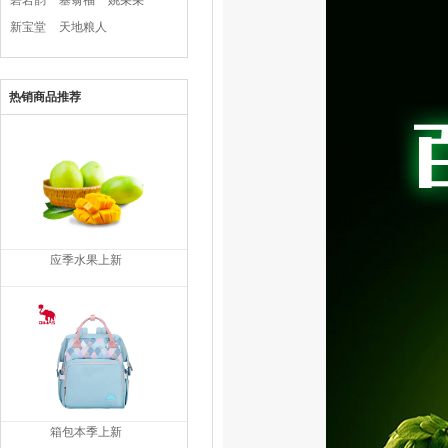
碧岩韵
塞翁福
姚朵朵
新宝堂
天地粮人
热销商品推荐
应季水果上新
箱包本季上新