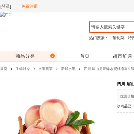
[
登录
]
免费注册
热门搜索：
预制菜
特
商品分类
首页
超市鲜选
首页
生鲜时令
水果蔬菜
新鲜水果
四川 眉山龙泉驿水蜜桃净重4.5
四川 眉
优惠价
该商品已