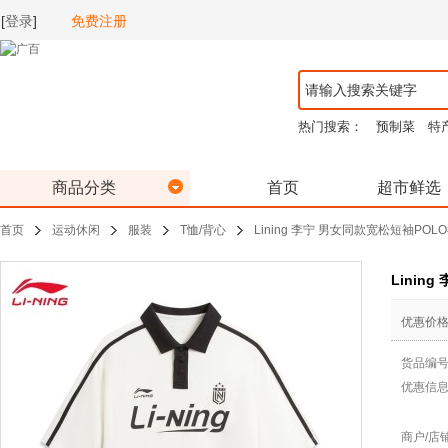
[
登录
]
免费注册
热门搜索：
预制菜
特
商品分类
首页
超市鲜选
首页
运动休闲
服装
T恤/背心
Lining 李宁 男女同款宽松短袖POLO衫
Linin
优惠价
货品编
优惠信
商户/店