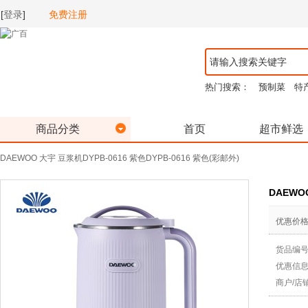
[
登录
]
免费注册
热门搜索：
预制菜
特
商品分类
首页
超市鲜选
DAEWOO 大宇 豆浆机DYPB-0616 紫色DYPB-0616 紫色(彩邮外)
DAEWO
优惠价
货品编
优惠信
商户/店