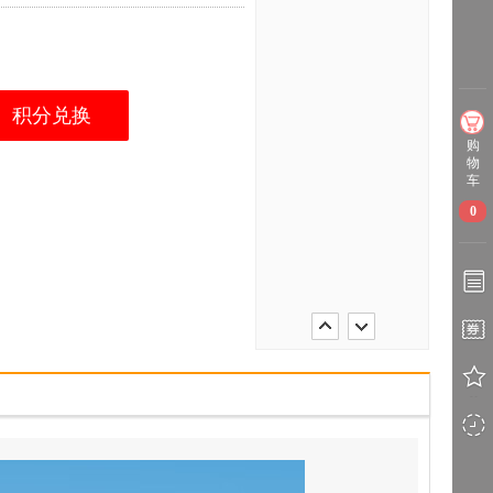
积分兑换
购
物
车
0