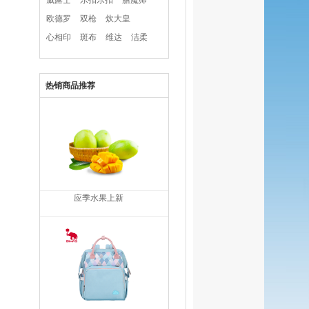
威露士
乐扣乐扣
膳魔师
欧德罗
双枪
炊大皇
心相印
斑布
维达
洁柔
热销商品推荐
应季水果上新