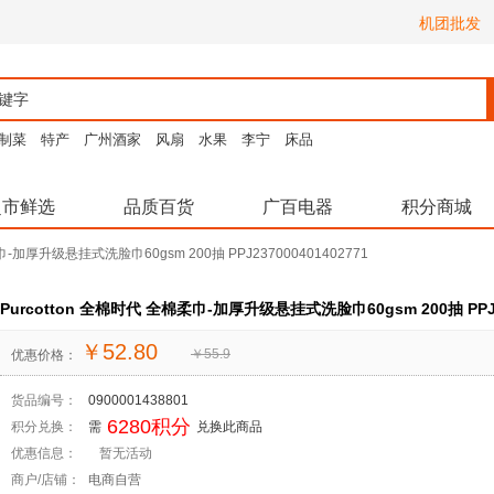
机团批发
制菜
特产
广州酒家
风扇
水果
李宁
床品
超市鲜选
品质百货
广百电器
积分商城
巾-加厚升级悬挂式洗脸巾60gsm 200抽 PPJ237000401402771
Purcotton 全棉时代 全棉柔巾-加厚升级悬挂式洗脸巾60gsm 200抽 PPJ23
￥
52.80
￥
55.9
优惠价格：
货品编号：
0900001438801
6280积分
积分兑换：
需
兑换此商品
优惠信息：
暂无活动
商户/店铺：
电商自营