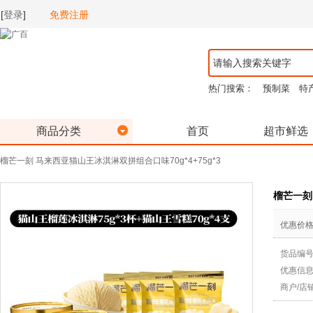
[
登录
]
免费注册
热门搜索：
预制菜
特
商品分类
首页
超市鲜选
榴芒一刻 马来西亚猫山王冰淇淋双拼组合口味70g*4+75g*3
榴芒一刻
优惠价
货品编
优惠信
商户/店