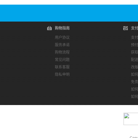
购物指南
支
用户协议
支
服务承诺
预
购物流程
获
常见问题
配
联系客服
改
隐私申明
如
免
如
如