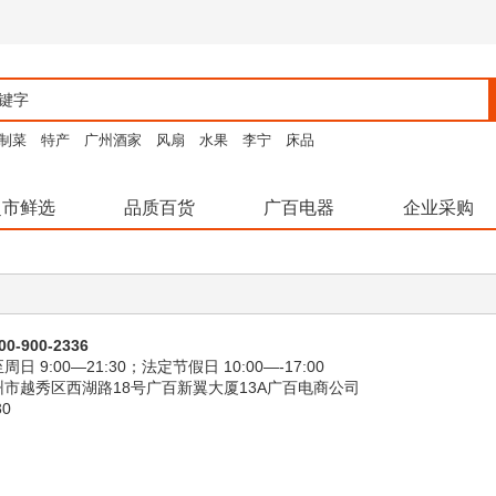
制菜
特产
广州酒家
风扇
水果
李宁
床品
超市鲜选
品质百货
广百电器
企业采购
00-900-2336
 9:00—21:30；法定节假日 10:00
—
-17:00
市越秀区西湖路18号广百新翼大厦13A广百电商公司
0