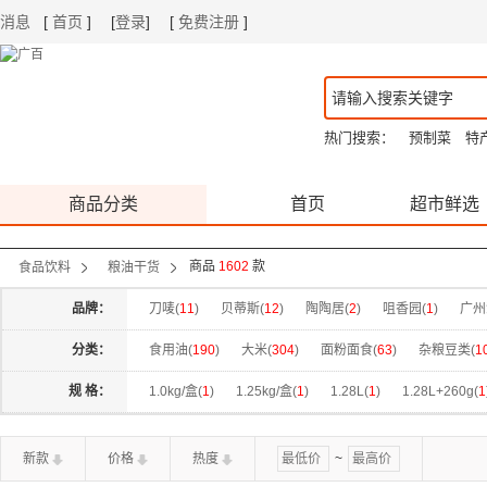
消息
[
首页
]
[
登录
]
[
免费注册
]
|
|
热门搜索：
预制菜
特
商品分类
首页
超市鲜选
商品
1602
款
食品饮料
粮油干货
品牌：
刀唛(
11
)
贝蒂斯(
12
)
陶陶居(
2
)
咀香园(
1
)
广州
合味道(
5
)
统一(
1
)
西圣(
3
)
香满园(
1
)
采芝林(
1
分类：
食用油(
190
)
大米(
304
)
面粉面食(
63
)
杂粮豆类(
1
柴火大院(
6
)
常椿(
89
)
天地粮人(
4
)
金葵牌(
1
)
规 格：
1.0kg/盒(
1
)
1.25kg/盒(
1
)
1.28L(
1
)
1.28L+260g(
1
官栈(
7
)
陇间柒月(
19
)
悦栈(
13
)
潮满峰(
1
)
方家
1.548千克(
2
)
1.58kg/盒(
1
)
1.5L(
3
)
1.5g*2罐/盒(
1
新款
价格
热度
~
天生好果(
17
)
晋凡(
31
)
邻家饭香(
54
)
金沙河(
5
)
1.8L(
16
)
1.8L*2(
1
)
1.8L*3瓶(
1
)
1.8L+5KG(
1
)