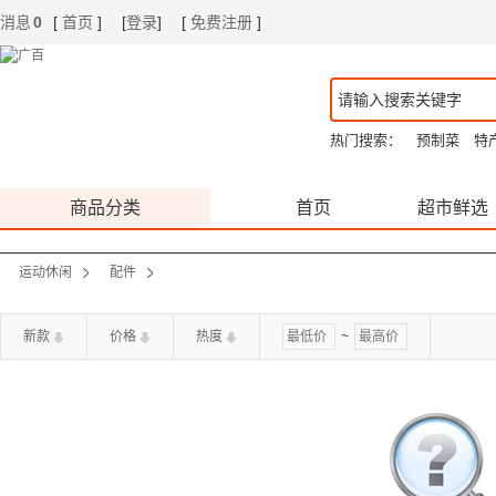
消息
0
[
首页
]
[
登录
]
[
免费注册
]
|
|
热门搜索：
预制菜
特
商品分类
首页
超市鲜选
运动休闲
配件
新款
价格
热度
~