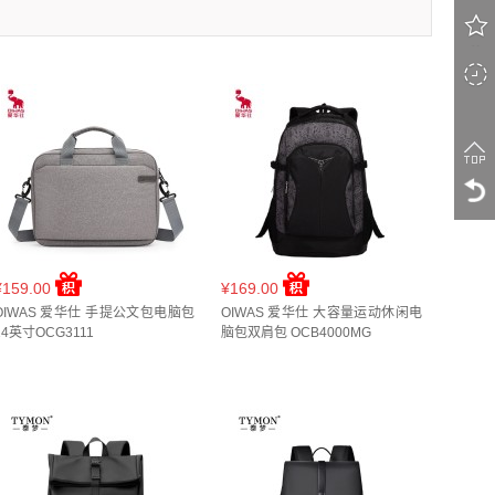
1
)
42*30*13cm(
1
)
45*30*15cm(
1
)
¥159.00
¥169.00
OIWAS 爱华仕 手提公文包电脑包
OIWAS 爱华仕 大容量运动休闲电
14英寸OCG3111
脑包双肩包 OCB4000MG