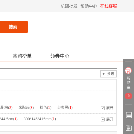
机团批发
帮助中心
在线客服
搜索
荟购榜单
领券中心
多选
购
物
车
0
米配棕(
2
)
米配蓝(
3
)
粉色(
1
)
经典黑(
1
)
展开
(
1
)
抹茶绿(
1
)
棕色(
1
)
橙色(
1
)
*44.5cm(
1
)
300*145*415mm(
1
)
展开
酒红(
1
)
黑色(
1
)
酒红(
1
)
黑色(
2
)
5*23*39cm(
1
)
370*55*280mm(
1
)