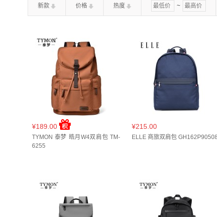
新款
价格
热度
~
灰色(
1
)
39*19*43cm(
1
)
39*28.5*20cm(
1
)
39*29
46*29*17cm(
1
)
46*30*13cm(
1
)
47*29*1
¥189.00
¥215.00
TYMON 泰梦 皓月W4双肩包 TM-
ELLE 商旅双肩包 GH162P9050
6255