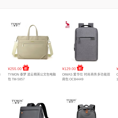
*14cm(
1
)
40*20*27cm(
1
)
40*30*15cm(
1
)
41*30*12cm(
1
)
41*31*13cm(
8cm(
1
)
48*28*15cm(
1
)
48*33*16cm(
1
)
48*33*32cm(
1
)
¥255.00
¥129.00
8
TYMON 泰梦 凌云精英公文包电脑
OIWAS 爱华仕 时尚商务多功能双
包 TM-5857
肩包 OCB4449