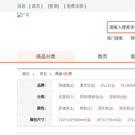
消息
[
首页
]
[
登录
]
[
免费注册
]
|
|
热门搜索：
预
商品分类
首页
商品
68
款
箱包
男包
品牌：
海谜璃(
2
)
爱华仕(
6
)
ELLE(
1
)
PLOVER
分类：
手提包(
7
)
斜挎/单肩包(
3
)
双肩包(
59
)
颜色：
奶油米(
1
)
棕色(
1
)
浅灰色(
3
)
深灰色(
2
)
茶色(
1
)
蓝色(
2
)
麻灰色(
1
)
黑色(
29
)
箱包尺寸：
210*110*400mm(
1
)
25*11*35cm(
1
)
27L(
浅灰(
1
)
浅灰色(
1
)
深灰色(
1
)
灰色(
6
)
300*150*410mm(
1
)
305*120*430mm(
1
)