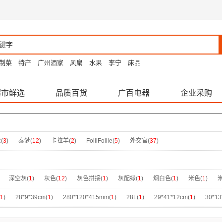
制菜
特产
广州酒家
风扇
水果
李宁
床品
超市鲜选
品质百货
广百电器
企业采购
(
3
)
泰梦(
12
)
卡拉羊(
2
)
FolliFollie(
5
)
外交官(
37
)
深空灰(
1
)
灰色(
12
)
灰色拼接(
1
)
灰配绿(
1
)
烟白色(
1
)
米色(
1
)
黑色星云(
1
)
黑配卡其(
1
)
丁香紫天空之城(
1
)
卡其色(
1
)
咖啡(
1
)
微醺粉
1
)
28*9*39cm(
1
)
280*120*415mm(
1
)
28L(
1
)
29*41*12cm(
1
)
30*13
米白色(
2
)
红色(
1
)
莫兰迪粉(
1
)
黑色(
4
)
咖啡(
1
)
灰色(
1
)
苹果绿(
1
)
31*16*43cm(
1
)
330*215*480mm(
1
)
34*22*41cm(
1
)
34*28*42cm(
1
)
3