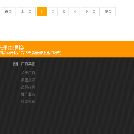
首页
上一页
1
2
3
4
下一页
尾页
广百集团
关于广百
集团批发
品牌招商
推广业务
媒体报道