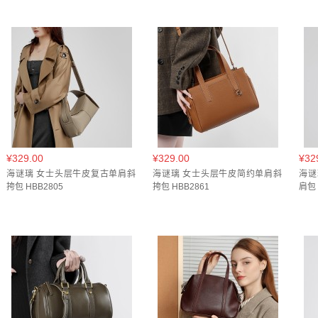
巧克力色(
1
)
棕色(
4
)
浅灰(
1
)
深棕色(
1
)
灰色(
6
)
金棕色(
1
)
高级灰(
2
)
黄色(
1
)
黑色(
8
)
咖啡(
1
)
白色(
1
)
米白(
1
)
米白色(
1
)
绿色(
2
)
酒咖(
1
)
粉色(
2
)
绿色(
1
)
胡桃色(
1
)
酒咖(
1
)
灰色(
1
)
¥329.00
¥329.00
¥32
海谜璃 女士头层牛皮复古单肩斜
海谜璃 女士头层牛皮简约单肩斜
海谜
挎包 HBB2805
挎包 HBB2861
肩包 