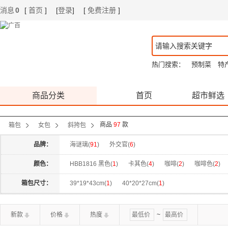
消息
0
[
首页
]
[
登录
]
[
免费注册
]
|
|
热门搜索：
预制菜
特
商品分类
首页
超市鲜选
商品
97
款
箱包
女包
斜挎包
品牌：
海谜璃(
91
)
外交官(
6
)
颜色：
HBB1816 黑色(
1
)
卡其色(
4
)
咖啡(
2
)
咖啡色(
2
)
米白色(
6
)
米色(
1
)
米配棕(
2
)
莫兰迪绿(
1
)
金棕
箱包尺寸：
39*19*43cm(
1
)
40*20*27cm(
1
)
大象灰(
1
)
奶昔白(
1
)
奶白(
1
)
杏仁绿(
1
)
杏色(
3
)
新款
价格
热度
~
绿色(
1
)
酒红(
2
)
酒红色(
1
)
金棕色(
3
)
高级灰(
1
)